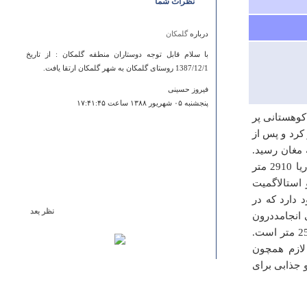
نظرات شما
درباره
گلمکان
با سلام قابل توجه دوستاران منطقه گلمکان : از تاریخ
1387/12/1 روستای گلمکان به شهر گلمکان ارتقا یافت.
فیروز حسینی
پنجشنبه ۰۵ شهريور ۱۳۸۸ ساعت ۱۷:۴۱:۴۵
ده کوهستانی پر
کرد و پس از
 مغان رسید.
غار در جنوب قریه قرار دارد و دارای دو دهانه است . ارتفاع غار از سطح دریا 2910 متر
 استالاگمیت
 دارد که در
نظر بعد
انجامددرون
درباره
قلعه خمیر
غار بوسیله چاهها به سه طبقه تقسیم شده است. ارتفاع بعضی از چاهها تا 25 متر است.
لازم همچون
خاشن
 جذابی برای
جبارسینگ
دوشنبه ۲۷ مرداد ۱۳۹۳ ساعت ۱۵:۳۳:۲۰