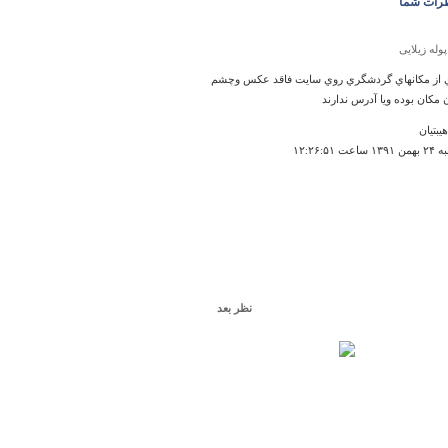
رات شما
پوله زیلایی
 از مكانهاي گردشگري روي سايت فاقد عكس وچشم
ن مكان بوده ويا آدرس ندارند
يبتيان
ت ۱۲:۲۶:۵۱
نظر بعد
گلمکان
 شهري است كه نياز به همت مردم ومسولين دارد
لرضا گلمكاني
۱۴:۲۰