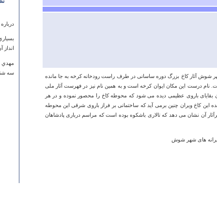
نظ
درباره
بسياري
انداز آ
مهدي ه
سه شنبه ۲۴ بهمن ۱۳۹۱ ساع
ی شهر شوش آثار کاخ بزرگ دوره ساسانی در طرف راست رودخانه کرخه به جا مانده
نام درست این مکان ایوان کرخه است و به همین نام نیز در فهرست آثار ملی
وان بقایای باروی عظیمی دیده می شود که محوطه کاخ را محصور نموده و در هر
نده این کاخ ویران چنین برمی آید که ساختمانی بر فراز باروی شرقی این محوطه
ثار آن ‏نشان می دهد که تالاری باشکوه بوده است که مراسم درباری پادشاهان
درباره
گلمكان
موسي ا
يكشنبه ۰۱ شهريور ۱۳۸۸ ساعت :۳۰