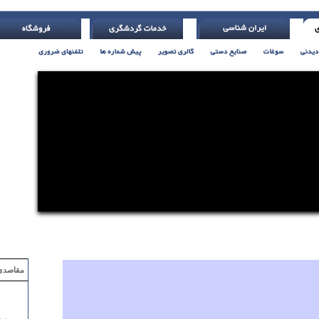
 خودت باشد ( اچ. جکسون )
مقاصدی که با ۲ میلیون تومان