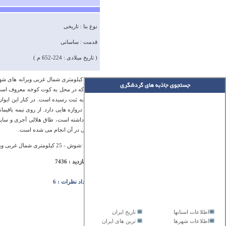
نوع بنا : تاریخی
قدمت : ساسانی
( تاریخ میلادی : 224-652 م )
در 25 ‏کیلومتری شمال غربی ویرانه ها
اسث که در محل به کوت کوخه معروف است. 
ایران به ثبت رسیده است. در کنار این ای
طرف دروازه هایی دارد. از روی نیمه باقیما
وجود داشته است، طاق هلالی آجری و سایرآ
ماسانی در آن انجام می شده است.
آدرس :شوش - 25 ‏کیلومتری شمال غربی ویرانه های شهر شوش
تعداد بازدید : 7436
تعداد نظرات : 6
اطلاعات استانها
تاریخ ایران
اطلاعات شهرها
ترین های ایران