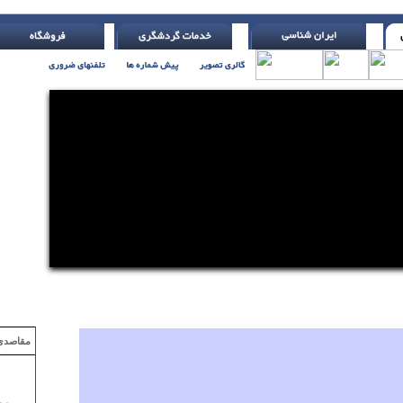
صاص بده ( اچ. جکسون )
مقاصدی که با ۲ میلیون تومان