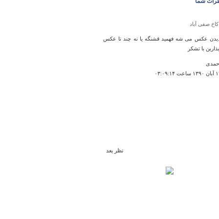
رات شما
کاخ صفی آباد
یدن عکس می شه فهمید قشنگه یا نه چند تا عکس
بذارین با تشکر
حمدی
نظر بعد
کوه هوار برزه ‏
قیق در مورد کوهها اعلام فرمائید نه مختصر از دیگر
کپی نموده اید
۱۵:۵۲