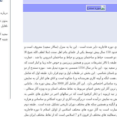
نظ
درباره
بدون د
ناقابل 
مجید ا
شنبه ۱۴ آبان ۱۳۹۰ ساعت ۰۳:۰۹:۱۴
ي دوره قاجاريه داير شده است . اين بنا به منزل (سالار سعيد) معروف است و
مقارن با سلطنت ناصرالدين شاه قاجار در حدود 150 سال پيش توسط يكي از علماي بنام اهل سنت (ملا لطف الله شيخ الا
و قسمت حياط و ساختمان بيروني و حياط و ساختمان اندروني بنا شد . عمارت
قه با تالار تشريفات مزين و همچنين زيرزمين و حوض خانه زيبا و انبار است كه
قبلا در تملك (عبدالحميد خان سنندجي ) سالار سعيد بود . اين بنا در سال 1354 شمسي به موزه تبديل شد . موزه سنندج از دو
باستان شناسي : اين بخش در طبقات اول و دوم قرار دارد طبقه اول كه شامل
 هفت لنگه و آيينه كاري هنرمندانه و با شكوه است و اتاق هاي كنار آن به نمايش
آثار تاريخي ايران از پيش از تاريخ تا اواخر دوره ساساني اختصاص دارد . اين آثار شامل آثار 3000 سال پيش دوره ماد . ماننايي
درباره
ترين آثار اين بخش اشياي مربوط به نقاط مختلف استان و به ويژه آثار سفالي .
تپه (زيويه ) و (غار كرفتو) است كه در سالهاي اخير در حفاري هاي علمي به
ادرش د
ش به نمايش درآمده است دربرگيرنده آثاري از دوره اشكاني و ساساني و هزاره
سایتها 
نه و آبگينه و همچنين سكه هاي مختلف دوران تاريخي تشكيل شده است . طبقه دوم
ارت است به آثار دوره هاي مختلف اسلامي از اوايل اسلام تا دوره قاجاريه
يكشنبه ۳۰ فروردين ۱۳۹۴ ساعت :۰۷
اختصاص يافته است . زيباترين آثار اين بخش سفالينه هاي مختلف از قرون 6 و 7 اسلامي است كه از نقاط مختلف ايران مثل