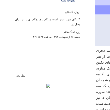
نظرات شما
درباره
گلمکان
'گلمکان شهر عشق است ومیگذر رهررهگذر ی از ان..برای
وصل یار...
روح اله گلمکانی
جمعه ۲۶ ارديبهشت ۱۳۹۳ ساعت ۲۲:۰۵:۲۲
شم هجری
ت از هنر
ی د‏قیق
ک مناره،
 باکتبیه
نظر بعد
 چشمه آن
درباره
آب گرم گنو
دارد که سه
سلام خدمت دوسان واقعا یک جای خیلی باصفا و جالب بود
نند سوره
امکانات زیادی نداشت ولی ارزش شو داشت خیلی هم خوش
 ها نیز
گذشت
عبیه شده
وفه
بوده است