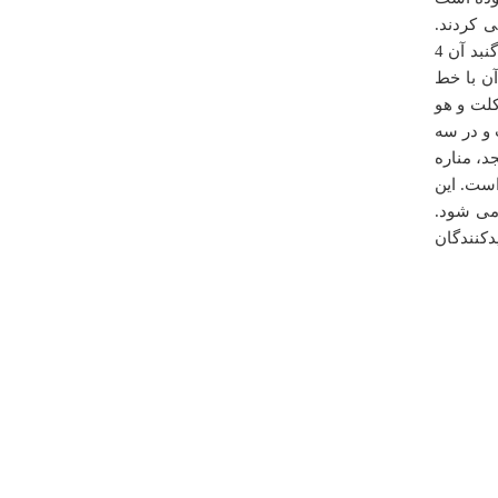
چهارشنبه ۲۰ خرداد ۱۳۹۴ ساعت ۰۹:۴۶:۵۶
ی کردند.
‏مسجد جامع، گنبدی به قطر14 متر و ارتفاع 16 متر دارد که ارتفاع ساق یا گردنه گنبد آن 4
آن با خط
کلت و هو
جد42*42 ‏مترمربع است و در سه
د، مناره
وجه است. این
درباره
مسجد روستای شورین
می شود.
عالی حتما ببینید
کنندگان
م بشیریان
يكشنبه ۰۴ بهمن ۱۳۹۴ ساعت ۱۵:۳۳:۴۷
درباره
آبشار یاسوج