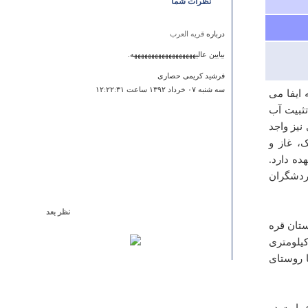
نظرات شما
درباره
قریه العرب
بیایین عالیههههههههههههههههههه.
فرشید کریمی حصاری
سه شنبه ۰۷ خرداد ۱۳۹۲ ساعت ۱۲:۲۲:۳۱
 ایفا می
تثبیت آب
نیز واجد
، غاز و
ه دارد.
گردشگران
نظر بعد
تان قره
درباره
موزه علوم طبیعی
ز بخش مرکزی شهرستان شازند قرار دارد.روستای عمارت در فاصله 48 کیلومتری
لطفا عکس تمامی اثارباستانی هارابزارید
 شهر شازند 22 کیلومتر و تا روستای
بیچاره
چهارشنبه ۱۱ دي ۱۳۹۲ ساعت ۱۸:۲۳:۱۹
عمارت در