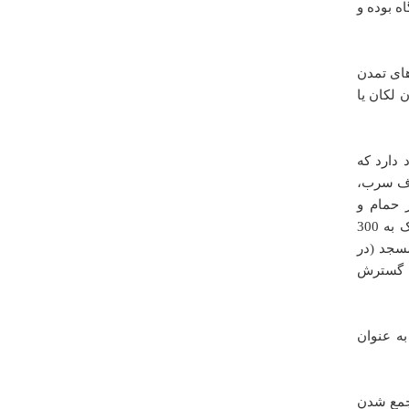
ه بوده و
سلام ممنون از سایتتون همین که در حیطه باستان شناسی
اطلاعاتی در اختیار دیگران قرار میدین باز خوبه اما اطلاعاتی
که میدید درست نیست 1- اولا تپه سراب برجستگی کوچکی
 های تمدن
نیست 2- تپه سراب حتی نزدیک به 20cmاز زمینهای اطراف
 معدن لکان یا
پایینتره 3- 797 پیکره حیوانی داریم از این محوطه 4-650
پیکره انسانی که 18 تای انها مرد بوده اند و....
پیمان حیدری
 دارد که
چهارشنبه ۰۳ دي ۱۳۹۳ ساعت ۱۷:۰۰:۲۹
د.مصرف سرب،
ز حمام و
مدرسه قدیمی در روستا نشان می دهد که روستای عمارت دارای قدمت نزدیک به 300
سجد (در
درباره
مدرسه دار الفنون
په گسترش
مطالب تان خیلی کم بود
صبا طیبی
يكشنبه ۲۴ آذر ۱۳۹۲ ساعت ۲۱:۴۷:۴۵
ه عنوان
 جمع شدن