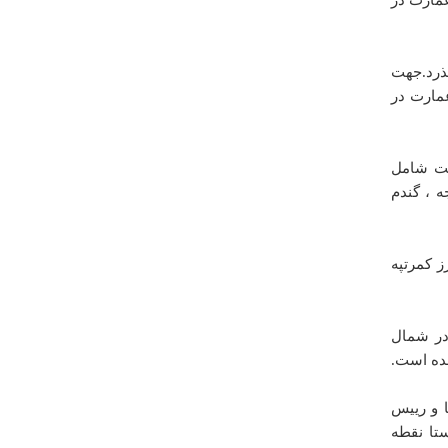
ذرد.جهت
مارت در
درباره
تالاب عمارت
طوح زیر کشت شامل
ه ، گندم
اصلا از این روستای عمارت خوشم نیامد
مسعود هفته
يكشنبه ۲۲ ارديبهشت ۱۳۹۲ ساعت ۱۲:۱۱:۴۷
 کمرتپه
ست.در شمال
شده است.
 و رییس
تا نقطه
درباره
تپه سراب