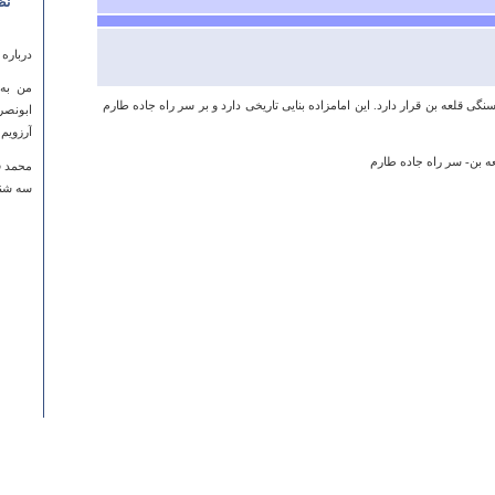
نظ
درباره
من به 
ی قلعه بن قرار دارد. این امامزاده بنایی تاریخی دارد و بر سر راه جاده طارم
ابونصر
آرزویم 
ه بن- سر راه جاده طارم
محمد ف
سه شنبه ۰۴ شهريور ۱۳۹۳ سا
درباره
به نظر
صورت ج
بیستون
مثل کر
نیست. 