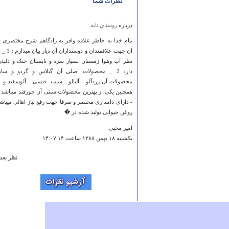
نظرات شما
درباره
روستاي نايه
بنام خدا به خاطر علاقه وافر به زادگاهم شرح مختصری ا
آن جهت علاقمندان و دوستداران آن دیار ب
نظر آب وهوا زمستان بسیار سرد و تابستان خنک و دلپذی
دارد 2 _ محصولات اصلی آن گیلاس و گردو و سای
محصولات آن زردآلو - آلبالو - سیب- قیسی - آلوسفید-و ..
- دارای دامداری مختصر و صرفا جهت رفع نیاز اهالی میباش
روغن حیوانی تولید شده در �
امیر محبی
يكشنبه ۱۸ بهمن ۱۳۸۸ ساعت ۱۴:۰۷:۱۴
نظر بعد
درباره
قریه العرب
کی میخواد گاز به شهر ما بیاد ؟ واسه برد آب به کرمان خو
علجه کردن چرا واسه گاز آوردن به شهر ما این همه تاخی
؟!!1
محبوب سعید