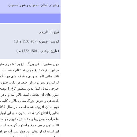
واقع در استان
اصفهان
و شهر
اصفهان
نوع بنا : تاریخی
قدمت : صفویه (907-1135 ه ق )
( تاریخ میلادی : 1501-1722 م )
در این باغ که "باغ جهان نما" نام داشت ش
تالار میانی کاخ امروزی و غرفه های چهار 
کارکنان و دبیران دربار اختصاص دارد. حدود
خارجی تبدیل کند؛ بدین منظور کاخ را توسعه
دیوار های آن نقاشی کنند. تالار آینه و تا
پادشاهی و حوض بزرگ مقابل تالار با كلیه 
نظیر را افتتاح کرد.تعداد ستون های این ایو
ها درآب حوض زیبای مقابلش مفهوم چهلستو
ای است که از دهان این چهار شیر آب فور