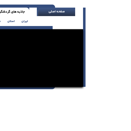
هرگز اتومبیلی به رنگ بژ نخر ( اچ. جکسون )