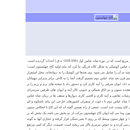
دوشنبه ۲۱ بهمن ۱۳۹۲ ساعت ۱۷:۵۷:۴۸
درباره
برج اوچ گنبد خان
خیلی زیبا ومردم مهمان نوازی داردحتمی بازدیدکنید
چهل ستون؛ باغی بزرگ بالغ بر 67 هزار متر مربع است که در دوره شاه‏ عباس اول (996-1038 ه.ق.) احداث گردیده است.
کاظمی
اه عباس کوشکی به شکل کلاه فرنگی بنا کرد که بنای اولیه کاخ چهلستون است؛
يكشنبه ۱۶ اسفند ۱۳۹۴ ساعت ۰۵:۳۳:۳۵
گوشه ی آن را شامل می شود. وی بعدها این کوشک را به دیوانخانه، محل استقرار
 نیم قرن بعد شاه عباس دوم تصمیم گرفت آنجا را به کاخی برای پذیرایی مهمانان
 داد؛ ایوان شرقی را آینه کاری کرد و دستور داد تا صحنه های بزم و رزم را بر
لار هجده ستون و دو اتاق شمالی و جنوبی تالار آینه و ایوان های طرفین سرسرای
تزئینات نقاشی و آینه كاری و كاشی كاری دیوارها و سقف ها در زمان شاه عباس
دوم به آن افزوده شده است. در سال 1057 شاه عباس دوم با دعوت از سفیران کشورهای خارجی این بنای باشکوه و کم
ان کاخ بیست عدد است، جمعی از راه تفسیر گفته اند که این کاخ با انعکاس ستون
ن پیدا می کند.ایوان کاخ چهلستون مرکب از دو بخش می باشد،یک بخش که بر
18 ستون چوبی و رفیع استوار گردیده است؛ و چهار ستون وسط که بر روی 4 شیر سنگی قرار گرفته و حجاری آنها به گونه
ان می کرده و به حوض مرمری تالار می ریخته است. قسمت دیگر که کمی مرتفع
درباره
غار سوراخ گاو