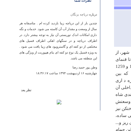
نظرات شما
درباره
دریاچه بزنگان
چندین بار از این دریاچه زیبا بازدید کرده ام . متاسفانه هر
سال از وسعت و مقدار آب آن کاسته می شود. خدمات و نگه
داری امکانات اندک توریستی آن نیاز به توجه بیشتر دارد. در
اطراف دریاچه و در سنگهای اهکی اطراف فسیل های
مختلفی از دو کفه ای و گاستروپود های زیبا یافت می شود .
شهر، از
به ویژه فسیل یک نوع دو کفه ای بنام هیپوریت از ویژگی های
این منطقه می باشد.
ا قنمای
سرد ‏ر ساخته شده، بنای حمام یک سال به درازا انجا میده است. (سال های 1258 و 1259
وطن پور حمید رضا
که بین
چهارشنبه ۱۶ ارديبهشت ۱۳۹۴ ساعت ۱۸:۳۶:۱۷
 د ‏اری
م عمق دارد 0تمام سطوح داخلی آن
نظر بعد
ندی شاه
درباره
میل رادکان
 وسعتش
سلام این میل یک اثر مهندسی است و اولین خط کش
تکن نیز
مهندسی ساخته دست بشر است که تا یک میلی متر آن قابل
ی ساده،
اندازه گیری است که توسط فاصله بین آجر های آن مشخص
یز و...
شده است. با تشکر
ین حمام