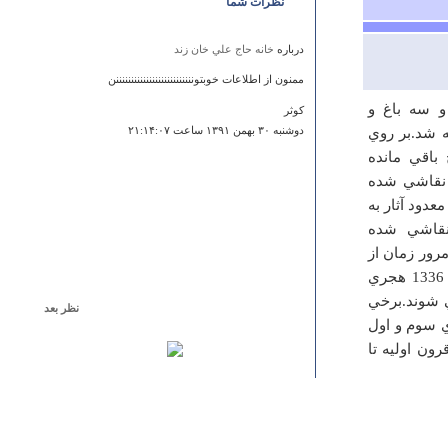
نظرات شما
درباره
خانه حاج علي خان زند
ممنون از اطلاعات خوبتوننننننننننننننننننننننننننن
و سه باغ و
کوثر
 شد.بر روي
دوشنبه ۳۰ بهمن ۱۳۹۱ ساعت ۲۱:۱۴:۰۷
باقي مانده
 نقاشي شده
دود آثار به
 نقاشي شده
رور زمان از
بين رفتند و اين بنا به عنوان بناي حكومتي كاربري پيدا كرد.اين بنا در سال 1336 هجري
ي شوند.برخي
نظر بعد
ي سوم و اول
درباره
امامزاده سيد فخر الدين
ون اوليه تا
چند سالی است که بنای این بقعه بازسازی شده است و بنای
سابق آن کاملا تخریب و با آجر چینی بازسازی شده است که
نمای آن زیبا است اما فاقد مهمانسرا می باشد
شاکر حسینی یگانه