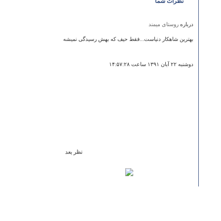
نظرات شما
درباره
روستای میمند
بهترین شاهکار دنیاست...فقط حیف که بهش رسیدگی نمیشه
دوشنبه ۲۲ آبان ۱۳۹۱ ساعت ۱۴:۵۷:۲۸
نظر بعد
درباره
روستاي اشكذر
اصلا جای قشنگی نیست یه جای خسته کننده که اصلا زمان
توش نمی کذره مردمش هم اصلا فرهنگ بالایی نداره مثل
بیابابون برهوت لم یزرع کسی که از شهر بزرگی بره اونجا تو
ذوقش می خوره جای جالبی نیست مخصوصا ایستگاه
قطارش که خیلی وحشتناک ترسناک کلا چیز خاصی نداره