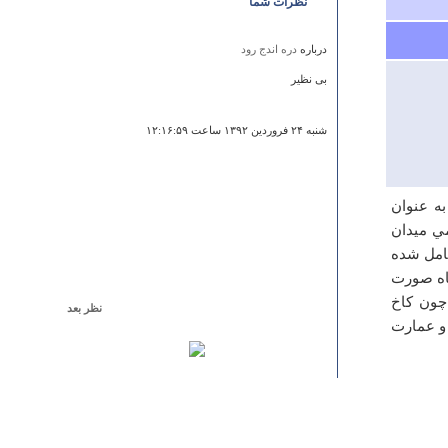
نظرات شما
درباره
دره اندج رود
بی نظیر
شنبه ۲۴ فروردين ۱۳۹۲ ساعت ۱۲:۱۶:۵۹
ه عنوان
ي ميدان
امل شده
شاه صورت
چون كاخ
نظر بعد
 و عمارت
درباره
روستای سیرچ
با سلام لطفا به داد سروهاي سيرچ برسيد اين سروهاي كهن
سال در حال نابودي اند .
پروين افشار
شنبه ۱۷ خرداد ۱۳۹۳ ساعت ۱۳:۰۲:۳۲