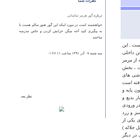
نظرات شما
درباره
گور هرمز ساسانی
خواهشمند است در مورد اینکه این گور هنوز سالم هست یا
نه پیگیری کنید آخه میگن خرابش کردن و جاش مدرسه
ساختند
ست . این
حن داخلی
سه شنبه ۰۷ آذر ۱۳۹۱ ساعت ۰۱:۲۶:۱۱
از مرمر
ت ، بخش
کاشی های
افته است
 پایه و
نظر بعد
 بدیع و
درباره
تپه قره شیروان
در ورودی
ز و زرد
خوب
ی یکی از
 جلاله )
سه شنبه ۱۹ ارديبهشت ۱۳۹۱ ساعت ۰۳:۱۷:۲۹
در دیگر