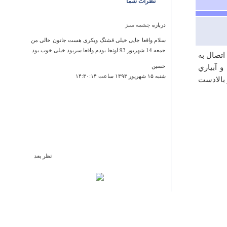
نظرات شما
درباره
چشمه سبز
سلام واقعا جایی خیلی قشنگ وبکری هست جاتون خالی من
جمعه 14 شهریور 93 اونجا بودم واقعا سربود خیلی خوب بود
تصال‌ به‌
 آبياري‌
حسین
شنبه ۱۵ شهريور ۱۳۹۳ ساعت ۱۴:۳۰:۱۴
بالادست‌
نظر بعد
درباره
كاخ موزه مرواريد(كاخ شمس پهلوي)
بسیار زیباست! اما حیف و صد حیف و افسوس ....
امیر علی -شوش دانیال
جمعه ۰۵ ارديبهشت ۱۳۹۳ ساعت ۱۱:۴۹:۳۸