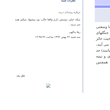
نظرات شما
درباره
روستای دربید
منکه خیلی دوسش دارم واقعا جالب بود پیشنهاد میکنم همه
سر بزنید...
 با وسعتی
 دیگر جنگلهای
رها یدالهی
سه شنبه ۲۲ بهمن ۱۳۹۲ ساعت ۱۲:۴۵:۳۶
حیث حائز
ی آیند،
نبند) حد
 و نیمه
 همچنین
نظر بعد
درباره
غار دربند
باسلام لطفا نسبت به اصلاح اسم و آدرس غار به غار دربند
شهر مهدیشهر اقدام شود ضمن اینکه با توجه به امکانات
ایجاد شده توسط شهرداری مهدیشهر هیچگونه توضیحی
داده نشده است که میبایست امکانات ایجاد شده نیز برای
آگاهی گردشگران بطور مفصل شرح داده شود