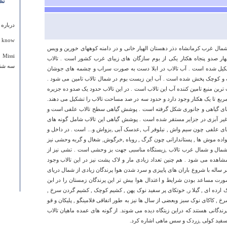
نظ
درباره
 know.
ال غرب کرمانشاه دذر دهستان الهیار خانی و در دامنه کوههای خورین و ویس
Missi
چهار صدو پنجاه هکتار یکی از بوم سازگان های زیبای غرب کشور است . تالاب
سه شنبه ۱۳ فروردين ۱۳۹۲ سا
شکیل شده است . آب تالاب در ابلا دست به صورت سراب و چشمه های جوشان
گ و کوچک پخش شده است . آب این زیست بوم در شمال تالاب تامین می شود .
رین منبع تامین کننده آب این تالاب است . در این تالاب حدود یک صدو ده جزیره
بع تا یک هکتار وجود دارد و حدود سه در صد مساحت تالاب را تشکیل می دهند.
های گیاهی و جانوری شکل گرفته است . پوشش گیاهی سطح تالاب علفی است و
غیر آبزی در جزایر مستقر شده است . پوشش گیاهی این تالاب شامل گونه های
 های علفی چون سیم واش , نیلوفر آب ,عدسک آبی ,بزواش و... است . در داخل و
انواده موش ها , پستاندارانی چون گرگ , روباه ,خرگوش, شغال و گربه وحشی نیز
ر شمال و شمال غرب تالاب ,زیستگاه مناسبی جهت بز وحشی است . تشی نیز از
شاهده می شود . هم چنین تعداد زیادی مار و لاک پشت نیز در این تالاب وجود
درباره
 ساله با شروع باران های پاییزی و سرد شدن هوا پرندگان زیادی از شمال دریای
صورت مساعد بودن شرایط و اعتدال هوا بیش تر این پرندگان زمستان را در ابن
تاریخ 
ک ارده ای , گیلا ر, خوتکای پر سفید نوک پهن , کشیم کوچک , کشیم گردن سرخ ,
بازدید
 , کاکای نوک سبز وبعضی از سال ها نیز به طور اتفاقی فلامینگو , پلیکان و قو
تفریحی
ه پرندگانی هستند که دراین زیتگاه دیده می شوند. از گونه های عمده ماهیان تالاب
يكشنبه ۰۲ مهر ۱۳۹۱ ساعت ۷:۳۸
 سفید کولی ,زردک و سس ماهی اشاره کرد.