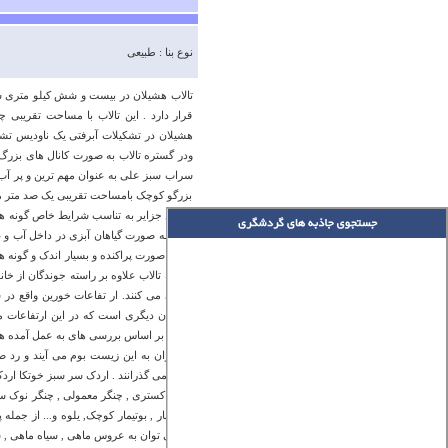
نوع بنا : طبیعی
تالاب هشیلان در بیست و شش کیلو متری شم
قرار دارد . این تالاب با مساحت تقریبی 
هشیلان در تشکیلات آبرفتی یک ناودیس ت
ودر گستره تالاب به صورت کانال های بزر
سراب سبز علی به عنوان مهم ترین و پر آب ت
بزرگو کوچک بامساحت تقریبی یک صد متر مر
در این جزایر به تناسب شرایط خاص گونه 
بعضا به صورت گیاهان آبزی در داخل آب و 
بید به صورت پراکنده و بسیار اندک و گونه
حاشیه تالاب علاوه بر راسته جوندگان از خ
زندگی می کنند. ار تفاعات خورین واقع د
جانوران دیگری است که در این ارتفاعات م
دارند. بر اساس بررسی های به عمل آمده هر
مازندران به این زیست بوم می آیند و رد 
تالاب می گذرانند . اردک سر سبز خوتکا ارد
غاز خاکستری , چنگر معمولی , چنگر نوک سرخ
, بوتیمار , بوتیمار کوچک, یلوه و... از جمل
نیز می توان به عروس ماهی , سیاه ماهی ,