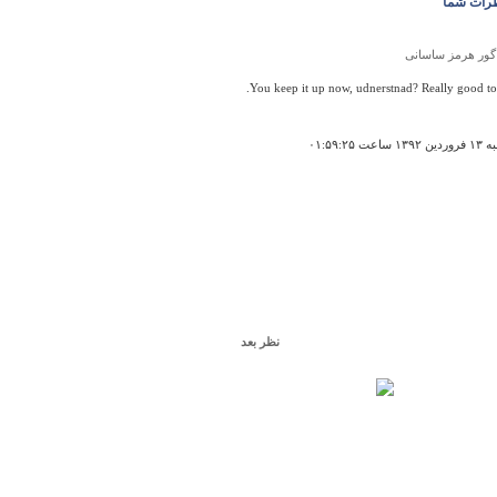
رات شما
گور هرمز ساسانی
You keep it up now, udnerstnad? Really good to
عت ۰۱:۵۹:۲۵
نظر بعد
بازار امام رضا(ع)
ساخت وتاریخچه بازارثبت نشده است.توضیحات فضای
کافی نیست
۱۰:۱