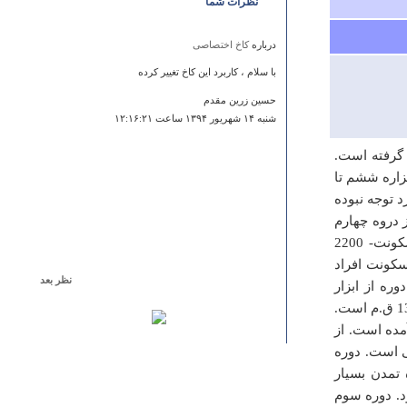
نظرات شما
درباره
کاخ اختصاصی
با سلام ، کاربرد این کاخ تغییر کرده
حسین زرین مقدم
شنبه ۱۴ شهريور ۱۳۹۴ ساعت ۱۲:۱۶:۲۱
 گرفته است.
زاره ششم تا
 توجه نبوده
 دروه چهارم
سکونت در حسنلو یعنی در هنگام وقوع آتش سوزی بزرگ تا دروه هفتم سکونت- 2200
کونت افراد
نظر بعد
300 ق.م است. در این دوره از ابزار
درباره
دریاچه مور زرد زیلایی
مفرغی استفاده می شد. دروه ششم بین 2000 تا 2500 ق.م و دوره پنجم 1300 ق.م است.
ده است. از
سلام واقعا عالی عاشق این مکان هستم بهشت که میگن
اونجاست
 است. دوره
وره تمدن بسیار
مهسا
سه شنبه ۲۴ فروردين ۱۳۹۵ ساعت ۱۴:۴۱:۵۹
. دوره سوم