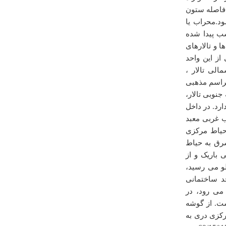
 فاصله ستون
اينکه مسجد قدمت زيادي داره اينو همه ميدونند ولي براي
ود.محراب یا
اينجور جاها اداره ميراث فرنکي بايد فکري بکنه الان مسجد
سب پیدا شده
از قسمت شماليش داره خراب ميشه اينو بايد بياندمرمتش
کنند باتشکر
 و تالارهای
ز این واحد
عبدالمجيدکرکيج
ودی سمت شمالی تالار ،
شنبه ۱۸ خرداد ۱۳۹۲ ساعت ۰۹:۳۲:۵۳
 از مراسم مذهبی
نوبی تالار،
رد. در داخل
 غربی معبد
حیاط مرکزی
درباره
آبشار لوه گالیش
شرق به حیاط
 باریک و از
خیلی زیبا و قشنگه
لو می رسید،
فاطمه
د ساختمانی
دوشنبه ۰۲ ارديبهشت ۱۳۹۲ ساعت ۱۸:۵۰:۴۲
 می رود، در
ت. از گوشه
کزی دری به