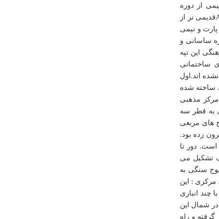
می از دوره
هخامنشی، را نیز در برمی گیرد.و به دو قسمت Aو B تقسیم می شود.دوره Aقدیمی تر از
 پارت و نیمی
ره ساسانی و
نگی این تپه
ای ساختمانی
نشده اند.اول
درباره
خانه مشروطيت
ی ساخته شده
ممنون از زحمات شما .اگه لطف کنید تصاویر بیشتر در مورد
مرکز مذهبی
این پستها بزارید عالی میشه
ی به قطر سه
حسین صفری
ج های مربعی
دوشنبه ۲۱ مهر ۱۳۹۳ ساعت ۲۲:۱۳:۲۱
 بیرون زده بود.
ست. دور تا
رگ تشکیل می
لوح سنگی به
مرکزی : این
 چند انباری
در شمال این
گرفته و راه
درباره
مسجد فیض الرحمان