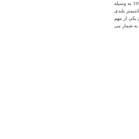
ررررر
ترین این اشیاء جام حسنلو است. جام طلایی حسنلو: این جام در تابستان 1958 به وسیله
يكشنبه ۲۷ بهمن ۱۳۹۲ ساعت ۰۰:۳۸:۰۴
تیمتر بلندی
 یکی از مهم
ن به شمار می
درباره
روستای باستانی صالحک
به نظرمن یکی ازجاهایی که میتوان زندگی گذشتگانمان
رامرورکنیم روستای باستانی صالحک میباشد.
محمدرضاپوروالی دستجردی
جمعه ۲۹ ارديبهشت ۱۳۹۱ ساعت ۰۸:۱۰:۰۱