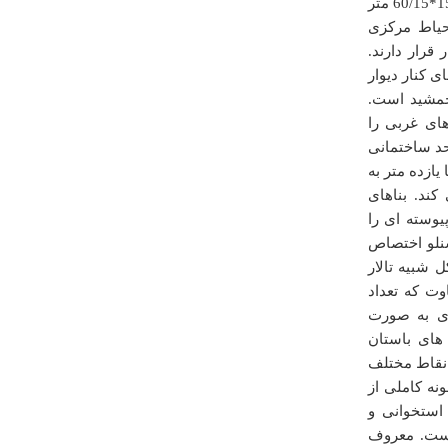
سوی تالار ستوندار این واحد باز می شود. تالار ستوندار این مجموعه به ابعاد 15*60/15 متر
حیاط مرکزی
قرار دارند.
 کنار دیوار
جمشید است.
درباره
آبشار لوه گالیش
ای غربی را
محشره.حتما یه روز میرم
حد ساختمانی
یازده متر به
علی
شنبه ۰۱ بهمن ۱۳۹۰ ساعت ۱۵:۴۴:۲۰
ند. بناهای
وسته ای را
نلو اختصاص
 شبیه تالار
ت که تعداد
ری به صورت
های باستان
 نقاط مختلف
نه کاملی از
درباره
تپه پيسا
استخوانی و
جای بسیار زیبایست
است. معروف