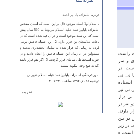
نظرات شما
درباره
امامزاده بابا پیر احمد
با سلام اولا اسناد موجود دال بر این است که آستان مقدس
امامزاده باباپیراحمد علیه السلام مربوط به 500 سال پیش
است که این سند موجود است و در آن قید شده است که در
باغات ملاسجان بن قرار دارد. 2- این اشتباه فاهش برمی
گردد به زمانی که قرار شده به سامان بخشداری بدهند و
مت راست
مسئولین در آن زمان این اشتباه فاحش را انجام دادند و در
حوزه استحفاظی سامان قرار گرفت. 3- اگر هم قرار باشد
ی بر سر
(که به هیچ وجه اینگونه نیست
است. در
 نی نی
امور فرهنگی امامزاده باباپیراحمد عیله السلام شهر بن
دوشنبه ۲۸ دي ۱۳۹۴ ساعت ۲۰:۱۲:۴۰
یستاده
ی نی تیر
نظر بعد
نی دراز
درباره
آرامگاه شهید ثالث
 نفر در
باید ببینیدش
دارند.
فرید پریش
 در بین
دوشنبه ۱۲ فروردين ۱۳۹۲ ساعت ۱۵:۰۰:۳۴
 در زیر
 است. «