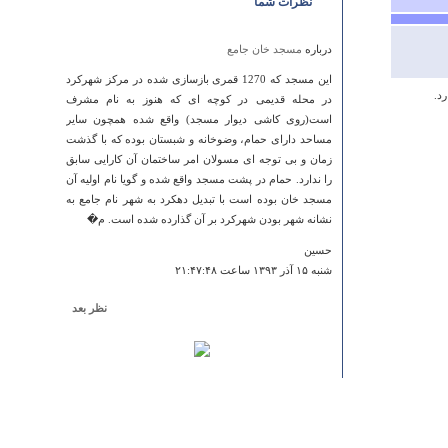
نظرات شما
درباره
مسجد خان جامع
این مسجد که 1270 قمری بازسازی شده در مرکز شهرکرد
د.
در محله قدیمی در کوچه ای که هنوز به نام مشرف
است(روی کاشی دیوار مسجد) واقع شده همچون سایر
مساحد دارای حمام، وضوخانه و شبستان بوده که با گذشت
زمان و بی توجه ای مسولان امر ساختمان آن کارایی سابق
را ندارد. حمام در پشت مسجد واقع شده و گویا نام اولیه آن
مسجد خان بوده است با تبدیل دهکرد به شهر نام جامع به
نشانه شهر بودن شهرکرد بر آن گذارده شده است. م�
حسین
شنبه ۱۵ آذر ۱۳۹۳ ساعت ۲۱:۴۷:۴۸
نظر بعد
درباره
آسياب ها
با سلام ، یه آسیاب منحصر به فرد به نام آسیاب دو سنگی
محمد آباد در شهرستان میبد وجود دارد که از قلم افتاده
است این آسیاب تنها آسیاب آبی جهان است که در عمق 40
متری زمین واقع شده و در ساخت آن از هیچ گونه مصالح
ساختمانی استفاده نشده است و در این آسیاب دو جایگاه