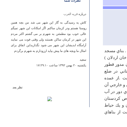
نظرات شما
درباره
قریه العرب
کاش یه رسیدگی به گاز این شهر می شد من بچه همین
روستا هستم ودر کرمان ساکنم اگر امکانات این شهر نمیگم
عالی خوب بود مطمئنن به شهرم بر می گشتم اکثر مردم
این شهر در کرمان ساکن هستند ولی وقتی فوت می نمایند
آرامگاه ابدیشان این شهر می شود نگذاریداین اتفاق برای
ر واقع است . بناي مسجد
امثال ما وبچه های ما پیش بیاید ارزودارم به شهرم برگردم
ان اردلان )
سعید
 مدور قطور
يكشنبه ۲۰ بهمن ۱۳۹۲ ساعت ۱۷:۲۹:۱۰
اني در ضلع
ت .از عمده
 و خارجي آن
نظر بعد
ي دور در آب
درباره
غار شاه بلبل
اص كردستان
طبق گفته های محلیان آب این چشمه به هنگام ورود
 و يك حياط
مسافرین بیشتر شده و پس از خروج آنان دوباره به مقدار
 از بناهاي
قبلی باز میگردد.
زینب بهرامی