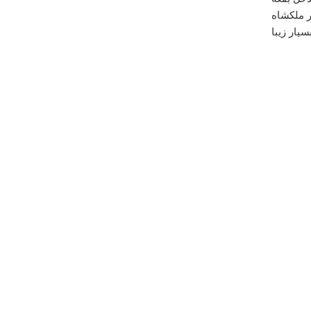
چهارشنبه ۱۳ دي ۱۳۹۱ ساعت ۱۵:۲۲:۲۵
امیر ملکشاه
یار زیبا
درباره
جاذبه هاي طبيعي
If your articles are awalys this helpful, "I'll be back."
Snash
جمعه ۱۴ مهر ۱۳۹۱ ساعت ۱۶:۲۲:۴۳
درباره
قلعه الویر