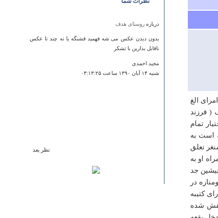
نظرات شما
درباره
روستای هدف
بدون دیدن عکس می شه فهمید قشنگه یا نه چند تا عکس
ناقابل بذارین با تشکر
مجید احمدی
شنبه ۱۴ آبان ۱۳۹۰ ساعت ۰۳:۱۳:۲۵
مرای الغ
 سالهای 807 تا 817 که الغ بیگ ( فرزند
یار تمام
ه است به
نغر تعلق
نظر بعد
مراه او به
درباره
چشمه شیخ ( چشمه سر)
بنا به وصیتیشین جد
جای دیدنی و قشنگی است اما آب این چشمه برای شهر
مناره در
سمنان برده شده و کم کم باعث خشک شدن این چشمه زیبا
و دیگری 40/15 متر است دارای کتیبه
شده اند
 نقش شده
خل بقعه