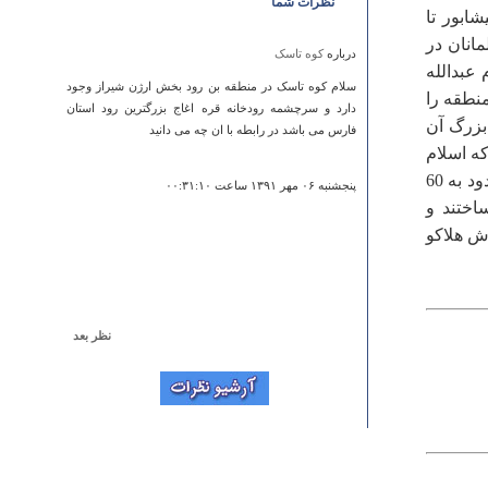
نظرات شما
ابور تا
انان در
درباره
کوه تاسک
عبدالله
سلام کوه تاسک در منطقه بن رود بخش ارژن شیراز وجود
نطقه را
دارد و سرچشمه رودخانه قره اغاج بزرگترین رود استان
بزرگ آن
فارس می باشد در رابطه با ان چه می دانید
که اسلام
را نپذیرقته بودند و بعد هم مکانی برای پیروان اسماعیلیه شد که تعداد آنها در آن حدود به 60
پنجشنبه ۰۶ مهر ۱۳۹۱ ساعت ۰۰:۳۱:۱۰
اختند و
ش هلاکو
نظر بعد
درباره
آبشار بهرام بیگی
That addresses several of my concerns atauclly.
Eddi
سه شنبه ۱۳ فروردين ۱۳۹۲ ساعت ۰۶:۱۵:۳۲