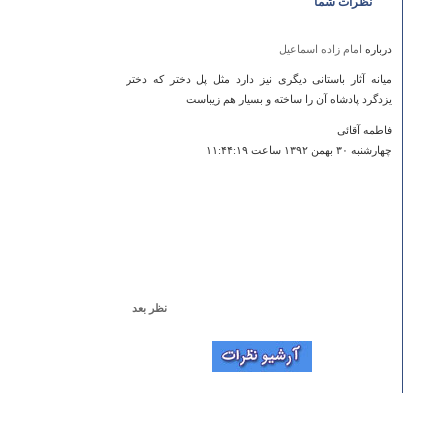
نظرات شما
درباره
امام زاده اسماعيل
میانه آثار باستانی دیگری نیز دارد مثل پل دختر که دختر
یزدگرد پادشاه آن را ساخته و بسیار هم زیباست
فاطمه آقائی
چهارشنبه ۳۰ بهمن ۱۳۹۲ ساعت ۱۱:۴۴:۱۹
نظر بعد
درباره
ييلاق گليان و استخري
خیلی عالیه ممنون اگه امکان داره تصاویری از اماکن دیدنی
در سایت گنجانده بشه.
آرشا
دوشنبه ۲۰ خرداد ۱۳۹۲ ساعت ۱۱:۵۲:۰۶