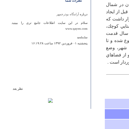
نظرات شما
فر است.اين شهرستان در شمال
بل از ايجاد
درباره
آرامگاه بوذرجمهر
» قرار داشت كه
سلام در این سایت اطلاعات جامع تری را ببینید.
ستايي كوچك،
www.qayen.com
ر سال قدمت
seebche
آن، بعد از سال 1309 شمسي شروع شده و تا
پنجشنبه ۰۱ فروردين ۱۳۹۲ ساعت ۱۶:۱۹:۲۸
اد شهر، وضع
 از فضاهاي
ردار است .
نظر بعد
درباره
قلعه والي
لطفا در توضیحات عکسها فقط به مشخصات فنی و مهندسی
نپردازید و در مورد چگونگی ایجاد و ایجاد کنندگان هم
اطلاعات بدهید. با تشکر
اسفندیاری