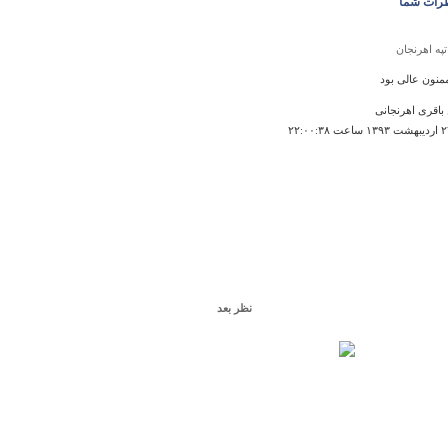
رات شما
تپه اهرنجان
منون عالی بود
باقری اهرنجانی
نظر بعد
خانه لاري ها
That's a smart way of tihnikng ab
A
۰۱:۱۹