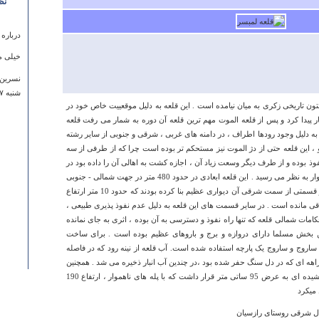
نظ
درباره
خیلی م
نسرین 
شنبه ۲۷ ارديبهشت ۱۳۹۳ ساعت ۲۲:۰۰:۳۸
تون تاریخی زکری به میان نیامده است . این قلعه به دلیل موقعییت خاص خود در
 پیدا کرد و پس از قلعه الموت مهم ترین قلعه آن دوره به شمار می رفت قلعه
به دلیل وجود رودها اطراف ، در دامنه های غربی ، شرقی و جنوبی از سایر رشته
 ، این قلعه حتی از دژ الموت نیز مستحکم تر بوده است چرا که از طرفی از سه
ذ بوده و از طرف دیگر وسعت زیاد آن ، اجازه کشت به اهالی آن را داده بود در
نتیجه امکان محاصره و تصرف آن بسیار دشوار به نظر می رسید . این قلعه ابعادی در حدود 480 متر در جهت شمالی - جنوبی
و 190 متر در جهت شرقی - غربی دارد . در قسمتی از سمت شرقی آن دیواری عظیم بنا کرده بودند که حدود 10 متر ارتفاع
قی مانده است . در سایر قسمت های این قلعه به دلیل عدم نفوذ پذیری طبیعی ،
حکامات شمالی قلعه که تنها راه نفوذ و دسترسی به آن بوده ، اثری به جای نمانده
 این بخش مسلما دارای دروازه و برج و باروهای عظیم بوده است . برای ساخت
درباره
ساروج و ساروج یک پارچه استفاده شده است. آب قلعه از نینه رود که در فاصله
out it.
راهه ای که در دل سنگ حفر شده بود ،در چندین آب انبار ذخیره می شد . همچنین
در پایین دیوار شرقی قلعه ، راهروی سر پوشیده ای به عرض 95 ساتی متر قرار داشت که با پله های ناهموار ، ارتفاع 190
uralie
 میکرد
يكشنبه ۱۷ ارديبهشت ۱۳۹۱ ساعت :۴۰
ال شرقی روستای رازسیان