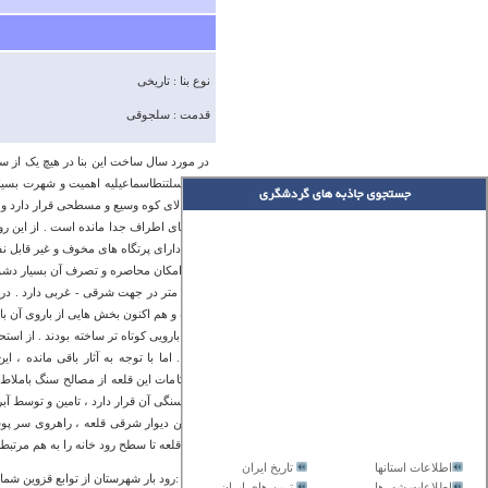
نوع بنا : تاریخی
قدمت : سلجوقی
در مورد سال ساخت این بنا در هیچ یک از س
دوره سلتنطاسماعیلیه اهمیت و شهرت بسیار
لمبر بالای کوه وسیع و مسطحی قرار دارد و 
کوه های اطراف جدا مانده است . از این رو
جهت دارای پرتگاه های مخوف و غیر قابل نفو
داشت و هم اکنون بخش هایی از باروی آن با
برج و بارویی کوتاه تر ساخته بودند . از است
است . اما با توجه به آثار باقی مانده ،
استحکامات این قلعه از مصالح سنگ باملاط 
دو فرسنگی آن قرار دارد ، تامین و توسط آب
متری قلعه تا سطح رود خانه را به هم مرتبط
اطلاعات استانها
تاریخ ایران
آدرس :رود بار شهرستان از توابع قزوین شم
اطلاعات شهرها
ترین های ایران