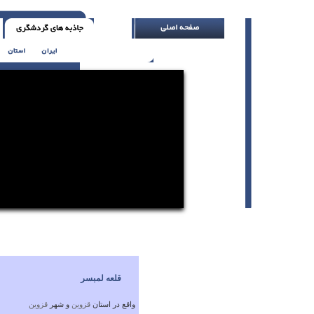
نق نزن ( اچ. جکسون )
قلعه لمبسر
واقع در استان
قزوين
و شهر
قزوين