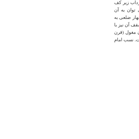
رداب زیر کف
توان به آن
ار ضلعی به
سقف آن نیز با
ن مغول (قرن
ی) تعمیر شده است. نسب امام
درباره
گور دختر
سلام ای کاش آدرس محلی اش را برامون میذاشتید .
نظری
دوشنبه ۰۹ بهمن ۱۳۹۱ ساعت ۲۰:۲۲:۱۱
درباره
روستای هلیلان