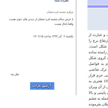
نظرات شما
درباره
چشمه قره شعبان ‏
با عرض سلام چشمه قره شعبان از دیدنی های خوی هست
واقعا باحال هست
 و عبارت از
يكشنبه ۰۲ آذر ۱۳۹۳ ساعت ۱۹:۰۷:۱۵
 هشت متر از ارتفاع برج را
ی شکل است.
 راسته ساده
 متر است و سقف کروی شکل
م به فواصل
 ترک نقاشی
نظر بعد
ی حرم قرار
درباره
پل ورسک
گرفته که دارای کتیبه و آیاتی از قرآن مجید است. این صندوق، در سال 1056 هجری به
 قمری، قسمت هایی از آن ویران
ورسک یکی از جنبه های قدرت انسان در سخر طبیعت است
یینی و بالا
سینا کیانی
جمله به چشم
چهارشنبه ۰۹ ارديبهشت ۱۳۸۸ ساعت ۱۱:۱۴:۰۳
یلان بفرموده