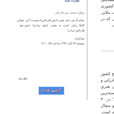
نظرات شما
 کشوری
، ملایر،
درباره
چشمه بش قارداش
 كه در
سلام آیا می دانید معنی ((بش قارداش)) چیست؟ این عنوانی
.
کاملا ترکی است به معنی: ((پنج برادر)). [بش=پنج -
قارداش=برادر]
تورکیران
دوشنبه ۲۷ آبان ۱۳۹۲ ساعت ۱۴:۱۰:۵۹
ح‌ كشور
نظر بعد
راتي‌ و
درباره
تالاب زمزم
‌ هنري‌
I searhecd a bunch of sites and this was the best.
ه‌ترين‌
صنعت‌ دستي‌ استان‌، سفالگري‌ و سراميك‌ سازي‌ است‌ كه‌ مركز عمده‌ آن‌ "لالجين‌" در ۳۰
Rayssa
جمعه ۰۶ مرداد ۱۳۹۱ ساعت ۰۷:۵۳:۵۰
و سفال‌
‌ است‌.