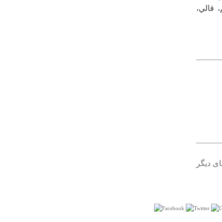
 قالي‌،
درباره
مقبره شاه اسماعیل صفوی
تاسف بار است مقبره شخصی که جهان را به شگفتی
واداشت و هویت از دست رفته ایرانی و شیعی را احیا نمودو
حتی تاثیر بزرگی در ادبیات گذارد اینک از آن تنها بعنوان موزه
و دریافت وجه از گردشگران تبدیل نمایند. از مسولین و
مورخینی که موجب این وقایع گشته اند خواهانم تا کمی تاریخ
را مطالعه نمایند....
ای دیگر
سه شنبه ۰۱ مرداد ۱۳۹۲ ساعت ۱۱:۲۲:۴۰
درباره
قلعه کوه قاین