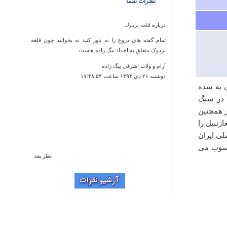
نظرات شما
درباره
قلعه بردوك
تمام گفته های دروغ را نه باور کنید نه بخوانید چون قلعه
بردوک متعلق به اجداد بیگ زاده هاست
آرام و ولات اشرفی بیگ زاده
دوشنبه ۲۱ دي ۱۳۹۴ ساعت ۱۷:۴۸:۵۴
ن به سده
شده است. در سنگ
ر همچنین
زنبیل را
189 در فهرست آثار ملی ایران
 شعاع 100 متری جرم محسوب می
نظر بعد
درباره
قلعه لمبسر
بنا در حال تخریب و نابودی است و هیچ کس هم به فکر
نیست متاسفانه
شمس الدین موسوی
چهارشنبه ۱۳ خرداد ۱۳۹۴ ساعت ۱۴:۲۸:۵۸