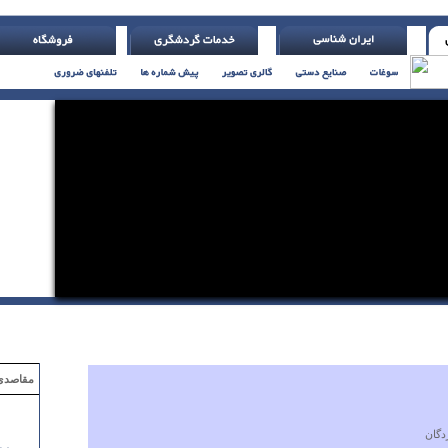
م. ( پطر کبیر )
مقاصدی که با ۲ میلیون تومان
دگان