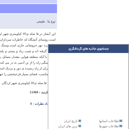
نوع بنا : طبیعی
این آبشار در فا صله
است.روستای آتشگاه که خاطرات سرداران عی
میان دره ،نهر خروشانی جاری است وسنگ ها
است. با آنکه منطقه هوایی معتدل متمایل ب
مسا فران از راه رسیده ی دور و نزدیک است،
اقلیم مناسب، فضای بسیار فرحبخشی را جهت
آدرس :فا صله ی40 ‏کیلومتری شهر لردگان
تعداد بازدید : 11460
تعداد نظرات : 8
اطلاعات استانها
تاریخ ایران
اطلاعات شهرها
ترین های ایران