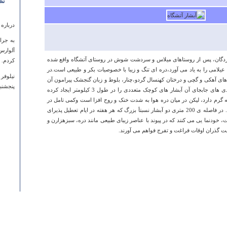
نظ
درباره
به جرا
آلوارس
 ی40 ‏کیلومتری شهر لردگان، پس از روستاهای میلاس و سردشت شوش در روستای آتشگاه واقع شده
کردم. س
لامی را به یاد می آورد،دره ای تنگ و زیبا با خصوصیات بکر و طبیعی است.در
نیلوفر 
ی آهکی و گچی و درختان کهنسال گردو،چنار، بلوط و زبان گنجشک پیرامون آن
پنجشنبه ۰۵ مرداد ۱۳۹۱ ساعت 
را فرا گرفته اند و شیب زیاد و پستی و بلندی های جابجای آن آبشار های کوچک متعددی را در طول 3 ‏کیلومتر ایجاد کرده
ه گرم دارد، لیکن در میان دره هوا به شدت خنک و روح افزا است وکمی تامل در
آن خستگی راه را از تن آدمی به در می کند. در فاصله ی 200 ‏متری دو آبشار نسبتأ بزرگ که هر هفته در ایام تعطیل پذیرای
 خودنما یی می کنند که در پیوند با عناصر زیبای طبیعی مانند دره، سبزهزارن و
 گذران اوقات فراغت و تفرج فواهم می آورند.
درباره
خوشحالم
می کنیم
داشته 
زهرا ح
چهارشنبه ۲۷ شهريور ۱۳۸۷ س