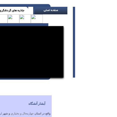
آنقدر شکست می خورم تا راه شکست را بیاموز
آبشار آتشگاه
واقع در استان
چهارمحال و بختياري
و شهر
لر