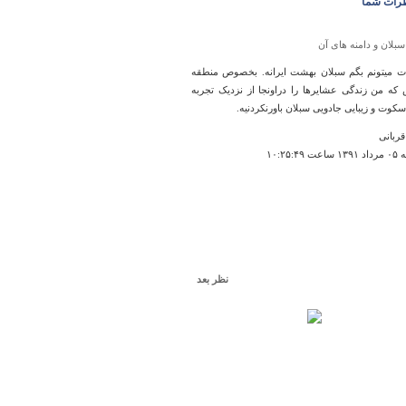
رات شما
سبلان و دامنه های آن
ت میتونم بگم سبلان بهشت ایرانه. بخصوص منطقه
 که من زندگی عشایرها را دراونجا از نزدیک تجربه
کوت و زیبایی جادویی سبلان باورنکردنیه.
قربانی
۱۰:۲۵:۴۹
نظر بعد
بوستان تفریحی نشاط ‏
 که ما ایرانیها هم یواش یواش داریم آینده نگری
. امیدوارم چنین حرکتهای دور اندیشانه ای تداوم
باشه. ممنون
سینی
اعت ۰۱:۵۲:۳۹