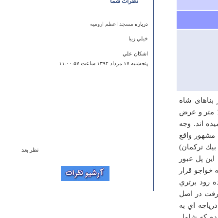
نظرات شما
درباره
مسجد اعظم ارومیه
خيلي زيبا
اشكان علي
پنجشنبه ۱۷ مرداد ۱۳۹۲ ساعت ۱۱:۰۰:۵۷
 بناهای شاه
عباس دوم صفوی است که در سال 1060 هجری بنا شده است.طول پل 133 متر و عرض
يده اند. وجه
 مشهور واقع
بيك تركمان)
نظر بعد
اين پل عبور
درباره
ییلاقات ماهان
ه خواجو قرار
لطفا بخش جاذبه های شهرها رو ویرایش کنید تا جاذبه ها به
ه رود برتري
صورت دوباره یا چندباره تکرار نشن و کیفیت سایت بالاتر
 رفت در اصل
بره. با تشکر یک کارشناس ارشد جهانگردی
درياچه اي به
N.B
ده كه شامل