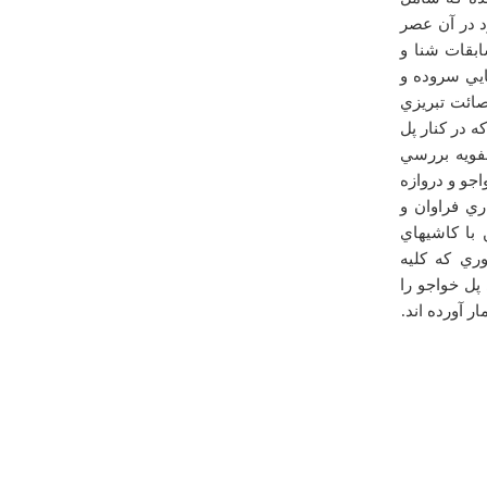
يكشنبه ۲۲ مرداد ۱۳۹۱ ساعت ۱۳:۱۸:۳۱
د در آن عصر
ابقات شنا و
ايي سروده و
صائت تبريزي
ه در كنار پل
فويه بررسي
جو و دروازه
درباره
سرو پانصد ساله
ري فراوان و
سلام به شما و خسته نباشید. سایت بسیار ارزشمندی دارید
با كاشيهاي
که از برخی مطالب مربوط به شهر قم استفاده کردم. سور
پانصد ساله قم متاسفانه دیگر وجود خارجی نداره. مدتی قبل
وري كه كليه
توسط اوقاف قطع شد. من چند سال هست که در قم
پل خواجو را
عکاسی میکنم در صورت تمایل حاضرم آرشیو عکسم رو به
 آورده اند.
صورت رایگان در اختیار سایت گردشگری ایران قرار بدم.
تمام موارد مربوط به قم رو یا عکسش رو دارم یا به راحتی
میتونم براتون عکسش رو تهیه کنم. در صو�
مصطفی معراجی
جمعه ۲۷ دي ۱۳۸۷ ساعت ۰۶:۴۳:۰۲
درباره
پارک ملت