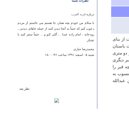
نظرات شما
درباره
قریه العرب
با سلام من خودم بچه همان جا هستم می خاستم از مردم
دعوت کنم که حتماً به آنجا دیدن کنند از جمله جاهای دیدنی ،
رودخانه ، امام زاده عبدا.. ، گلی کتو و ... حتماً سفر کنید با
 از بنای
تشکر
 اواخر پاییز1345 ‏ه. ش هیئت باستان
محمدرضا جباری
 دو متری
شنبه ۰۵ اسفند ۱۳۹۱ ساعت ۱۸:۰۰:۴۶
ر دیگری
‏قبر را
منسوب به
عبدالله
نظر بعد
درباره
کلیسای سنت استپانوس
Created the gretaset articles, you have.
Jonetta
يكشنبه ۱۸ دي ۱۳۹۰ ساعت ۰۴:۱۱:۰۹