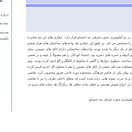
نظ
درباره
at way!
mircan
ر دو کیلومتری جنوب شرقی تپه حسنلو قرار دارد. حفاری های این تپه شانزده
يكشنبه ۱۷ ارديبهشت ۱۳۹۱ ساعت :۲۳
زی را مشخص می کند. بر طبق این حفاری ها، واحدهای ساختمان های هزار ششم
از یک دیگر بنا شده بودند. واحدهای ساختمانی دارای اتاق های نشیمن، محل
 آذوقه و خمره های ذخیره بود. اجساد کودکان را هم معمولاً از چینه و در بعضی
اختند. سطوح دیوارها را گاهی با مخلوط از کاهگل و گچ اندود کرده بودند. بوی
ز مشاهده شد.کف بعضی از اتاق های نشیمن را هم با محلول گل اخری قرمز کرده
می توان یکی از عناصر فرهنگی مشخصه دوره حاجی فیروز محسوب کرد. نقاشی
 ندرت نمونه هایی دیده شده است که سطح داخلی ظرف را نیز با نقاشی
د از: انواع نقوش هندسی و خطی مانند جناقی ها، زیگزاگ ها، مثلث های سرو ته،
درباره
لومتری جنوب شرقی تپه حسنلو-
جای زن
علی
يكشنبه ۱۲ آبان ۱۳۹۲ ساعت ۶:۵۹