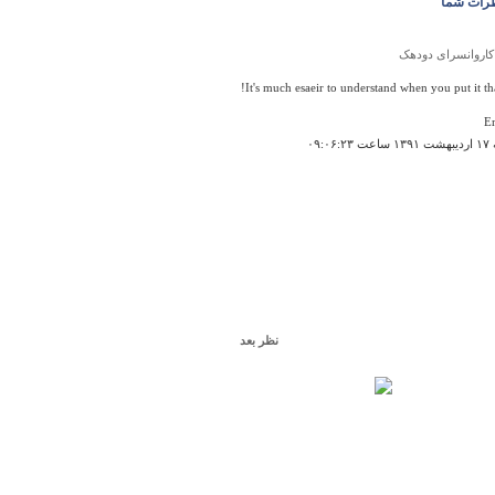
رات شما
کاروانسرای دودهک
It's much esaeir to understand when you put it th
E
۰۹:۰۶
نظر بعد
روستاي آتان
دگی
۱۳:۱