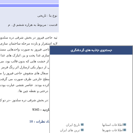
نوع بنا : تاریخی
قدمت : مربوط به هزاره ششم ق . م
تپه حاجی فیروز در بخش شرقی دره سلدوز د
لایه استقرار و یازده مرحله ساختمان سا
ق.م حاجی فیروز به صورت واحدهایی مستقل 
آماده سازی غذا پخت و پز، انبارک های غذا و
موارد از خشت هایی که بدون قالب بود، می س
قسمتی از دیوار یکی ازمنازل اثر رنگ قرم
باشند. سفال های منقوش حاجی فیروز را 
روی سطح خارجی ظرف صورت می گرفت و به
تزئین کرده بودند. عناصر نقشی عبارت بودن
نقوش درختی و نقطه چین ها/.
آدرس :در بخش شرقی دره سلدوز –در دو کی
تعداد بازدید : 9345
تعداد نظرات : 10
اطلاعات استانها
تاریخ ایران
اطلاعات شهرها
ترین های ایران