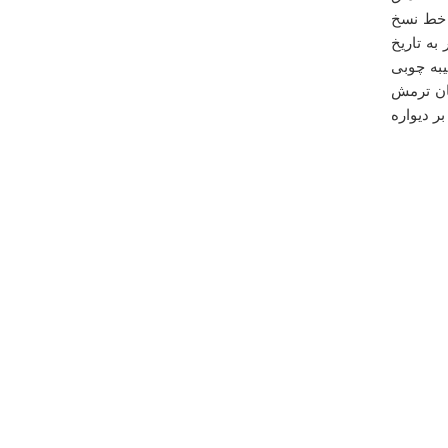
را مطالعه نمایند....
ه خط نسخ
به تاریخ
سه شنبه ۰۱ مرداد ۱۳۹۲ ساعت ۱۱:۲۲:۴۰
 بیداخویدی متوفای 856 ه.ق -کتیبه چوبی
اریخ 826 ه.ق توسط جهان ترمش
ر دیواره
درباره
تالاب عمارت
اصلا از این روستای عمارت خوشم نیامد
مسعود هفته
يكشنبه ۲۲ ارديبهشت ۱۳۹۲ ساعت ۱۲:۱۱:۴۷
درباره
مدرسه شفیعیه