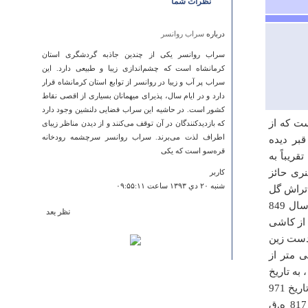
نظرات شما
درباره
سراب روانسر
سراب روانسر یکی از چندین جاذبه گردشگری استان
کرمانشاه است که چشم‌اندازی زیبا و طبیعی دارد. این
سراب پر آب و زیبا در روانسر از توابع استان کرمانشاه قرار
دارد و در ایام سال، پذیرای میهمانان بسیاری از اقصی‌ نقاط
کشور است. در حاشیه این سراب فضایی دلنشین وجود دارد
ت‌ كه‌ از
که بازدیدکنندگان در آن توقف می‌کنند و از دیدن مناظر زیبای
اطراف لذت می‌برند. سراب روانسر سرچشمه رودخانه
بر ديده‌
قره‌سو است که یکی
قریباً به
ری حائز
کاربر
شنبه ۲۰ دي ۱۳۹۳ ساعت ۰۹:۵۵:۱۱
تراش گل
و بته دار که در وسط محراب مسجد و به دستور شمس الدین محمد میرک در سال 849
نظر بعد
از کاشی
درباره
مقبره شاه اسماعیل صفوی
د متصل به مزار در سال 893 ه.ق به دست زین
تاسف بار است مقبره شخصی که جهان را به شگفتی
ره دور تا دور دیوار مسجد به ارتفاع 120 سانتی متر از
واداشت و هویت از دست رفته ایرانی و شیعی را احیا نمودو
به تاریخ
حتی تاثیر بزرگی در ادبیات گذارد اینک از آن تنها بعنوان موزه
930 ، دیگری وقف جمال الدین به تاریخ رمضان 927 و سومی وقف بمان علی به تاریخ 971
و دریافت وجه از گردشگران تبدیل نمایند. از مسولین و
ه.ق است. -سنگ قبری متعلق به شیخ شمس الدین محمد مربوط به تاریخ 817 ه.ق
مورخینی که موجب این وقایع گشته اند خواهانم تا کمی تاریخ