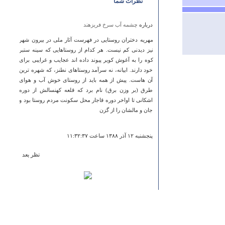
نظرات شما
درباره
چشمه آب سرخ فریزهند
مهريه دختران روستايى در فهرست آثار ملى در بيرون شهر
نيز ديدنى كم نيست. هر كدام از روستاهايى كه سينه ستبر
كوه را به آغوش كوير پيوند داده اند عجايب و غرايبى براى
خود دارند. ابيانه، نه سرآمد روستاهاى نطنز، كه شهره ترين
آن هاست. پيش از همه بايد از روستاى خوش آب و هواى
طرق (بر وزن برق) نام برد كه قلعه كهنسالش از دوره
اشكانى تا اواخر دوره قاجار محل سكونت مردم روستا بود و
جان و مالشان را از گزن
پنجشنبه ۱۲ آذر ۱۳۸۸ ساعت ۱۱:۳۲:۳۷
نظر بعد
درباره
خانه ابریشمی
با سلام پنجشنبه هفته گذشته برای بازدید از بنای مورد نظر
به میدان صیقلان رشت مراجعه کردم اما بنیاد علمی نخبگان
در رشت این خانه را مصادره کرده و دفتر خود را در آنجا
بنیان گذاشته است . کسی را هم برای بازدید راه نمی دهند .