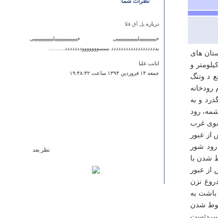
نظرات شما
درباره
پل آق قلا
خیییییییییییلییییییییییییییی خیییییییییییییییلیییییییییییییی
بددددددددددددددددددد بببببببوووووووددددددد...........
ستان های
فارس و کهگیلویه و بویراحمد جاری است. طول این رودخانه در 39 ‏کیلومتر و
اباتب غلبا
جمعه ۱۴ فروردين ۱۳۹۴ ساعت ۱۹:۴۸:۳۲
 واقع د وتنگ
ام رودخانه
رد و به
شمه، رود
سوی غرب
از عبور
رود شور
نظر بعد
 شدن با
درباره
غار تمتمه
از عبور
آدرس غار شمال غربی شهر است در جاده سرو یا دانشگاه
دروغ نزن
نازلو نه جنوب غربی با تشکر
باشت به
علی نیا
خلوط شدن
پنجشنبه ۰۳ اسفند ۱۳۹۱ ساعت ۱۳:۲۰:۱۰
 سردثست