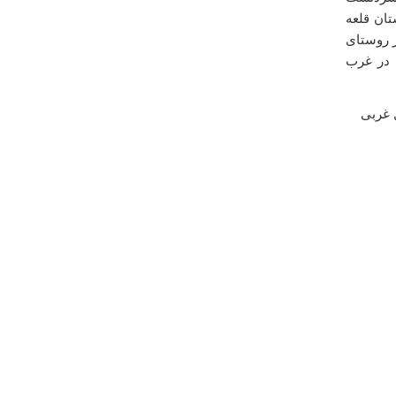
تان قلعه
ر روستای
 در غرب
14 کیلومتری شمال غربی
درباره
تپه باستاني گيان
لطفا يك ركورد به منطقه گردشگري سراب گيان اختصاص
دهيد چون اين منطقه يكي اززيبا ترين مناطق كشور است كه
سالانه گردشگران زيادي از داخل وخارج كشور ازآن ديدن
ميكنند.
غلامرضا مقدري
سه شنبه ۲۴ ارديبهشت ۱۳۹۲ ساعت ۱۱:۵۱:۱۵
درباره
دشت لاله های واژگون