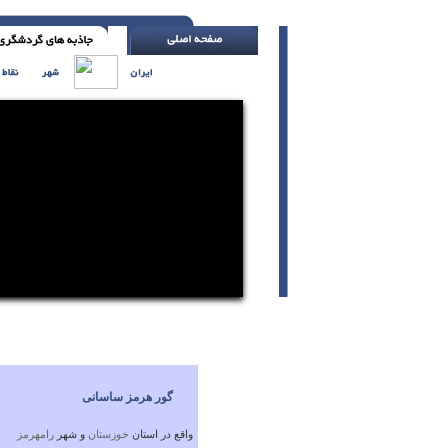
نگو وقت نداری ( اچ. جکسون )
گور هرمز ساسانی
واقع در استان
خوزستان
و شهر
رامهرمز