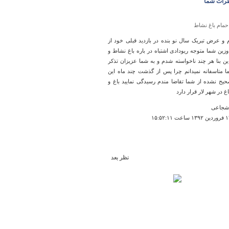
رات شما
حمام باغ نشاط
م و عرض تبریک سال نو بنده در بازدید قبلی خود از
زین شما متوجه ریودادی اشتباه در باره باغ نشاط و
ین بنا هر چند ناخواسته شدم و به شما عزیزان تذکر
ما متاسفانه نمیدانم چرا پس از گذشت چند ماه این
حیح نشده از شما تقاضا مندم رسیدگی نمایید باغ و
غ در شهر لار قرار دارد
شجاعی
نظر بعد
تپه توبره ريزه
يك عكسي از ان بگذاريد تا نظري داده شود