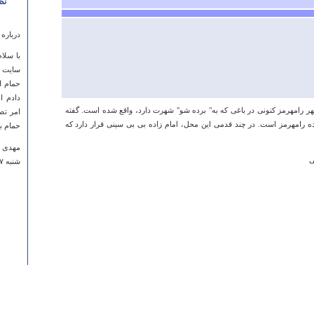
نظ
درباره
با سلا
سایت و
حمام ا
دادم ا
شهر رامهرمز کنونی در باغی که به" برده شو" شهرت دارد، واقع شده است. گفته
امر تص
ده رامهرمز است. در چند قدمی این محل، امام زاده بی بی سینی قرار دارد که
حمام با
مهدی 
ی
شنبه ۱۷ فروردين ۱۳۹۲ ساعت ۱۵:۵۲:۱۱
درباره
لااقل 
احسان
شنبه ۱۷ تير ۱۳۹۱ ساعت ۱۸:۵۱:۵۳