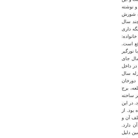
و نوشته
به شورش
چند سال
گه داری
ن حاکم و خانواده:
قع است.
ه با نورگیر
درباره
كاروانسراي عين الرشيد
ال جای
سلام با تشکر از توضیحات تصویر ارایه شده قضر بهرام
در داخل
است که در 5 کیلومتری کاروانسرای عین الرشید قرار دارد
زله سال
منصور
عه دورخان
چهارشنبه ۰۸ ارديبهشت ۱۳۹۵ ساعت ۲۲:۲۴:۱۰
عه، برج
ر ساخته
 برج دیده بانی دارد. در این
بود. از
لف آن و
 دارد.
ین دلیل
درباره
غارآب کناری