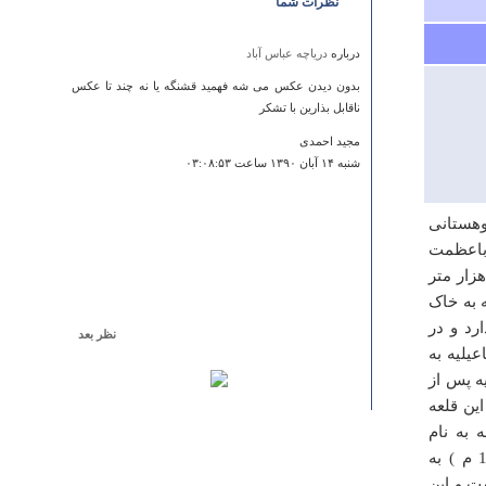
نظرات شما
درباره
دریاچه عباس آباد
بدون دیدن عکس می شه فهمید قشنگه یا نه چند تا عکس
ناقابل بذارین با تشکر
مجید احمدی
شنبه ۱۴ آبان ۱۳۹۰ ساعت ۰۳:۰۸:۵۳
کوهستانی
 باعظمت
ای نظامی گیلان و حتی ایران به شمار می آید و مساحت آن بالغ بر 50 هزار متر
ا توجه به خاک
رد و در
نظر بعد
یلیه به
درباره
مدرسه دار الفنون
ه پس از
مطالب تان خیلی کم بود
ین قلعه
صبا طیبی
 به نام
يكشنبه ۲۴ آذر ۱۳۹۲ ساعت ۲۱:۴۷:۴۵
حسامی برای اولین بار در سال 918 هجری (13-1512 میلادی) تا 921 (16-1515 م ) به
ت و این