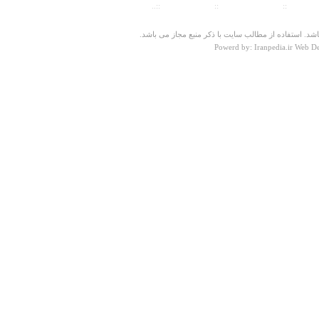
ت سنجی
::
پیش شماره شهرها
::
تلفنهای ضروری
::..
درباره
رودخانه زهره
شد. استفاده از مطالب سایت با ذکر منبع مجاز می باشد.
درود بر اهالی بندر ماهشهر
Powerd by: Iranpedia.ir Web D
ا.م
جمعه ۰۱ ارديبهشت ۱۳۹۱ ساعت ۱۸:۱۲:۲۷
درباره
میل گنبد قابوس
این بنای باشکوه در واقع با تمام بزرگی کاملا گمنام مانده.
کاش کمی هم به یاد عظمت ایران عزیز بیفتیم.
محسن ابوالحسنی
پنجشنبه ۰۸ فروردين ۱۳۹۲ ساعت ۱۱:۱۴:۱۶