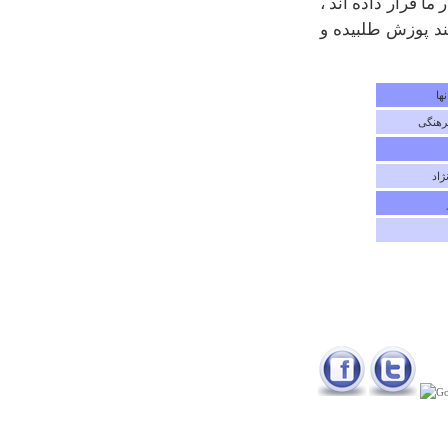
ا قرار داده اند ،
ند پوزش طلبیده و
ها
رهنگی
ژاد
درباره
ايوان سنگي نياق
من دانشجوي رشته ي معماري هستم و اصا لتا نياقي ولي متا
سفانه بدليل كم توجهي هاي ميراث فرهنگي و ديگر ارگان ها
در حفاظت از اين ميراث فرهنگي گرانبها وكم توجهي در
معرفي اين اثر به ديگر هم ميهنان هر ساله شاهد تخريب اين
اثر بوده من به عنوان يك ايراني كه سعي داره اصالت
خودش را حفظ كنه از شما مي خوام كه اطلاعات بيشتري
در مورد اين بنا در اختيار ما قرار بدين و از تخريب آن
جلوگيري كنيد تا آيندگان هم �
سام
شنبه ۲۴ اسفند ۱۳۸۷ ساعت ۲۳:۰۱:۲۴