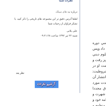
نظرات شما
درباره
تپه های سیلک
لطفا آدرس دقیق تر این مجموعه های تاریخی را ذکر کنید. با
تشکر فراوان از زحمات شما
علی بلانی
شنبه ۲۲ تير ۱۳۹۲ ساعت ۰۹:۲۱:۲۸
مي دوره
دست داد وپس
وم ديني
يز رفت و
ت او در
شروطيت;
نظر بعد
نتشار آن
درباره
قلعه گلاب، گل و ده مرد
دت مورد
خواهشمند است يك عكس زيبا از قلعه گلاب در قسمت بالاى
رار گرفته بود، توقيف شد.نسيم شمال در سال 1327 ه.ق مجددا
صفحه أصلى قرار دهيد
 داد كه به شهرت و
احمد
مه خود و
سه شنبه ۱۴ آبان ۱۳۹۲ ساعت ۲۲:۰۶:۵۹
 منظوم و