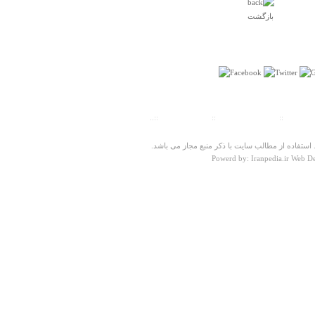
بازگشت
باسلام به شما که در شناسایی نقاط مختلف ایران تلاش
میکنید بمنظور ارتقاء اطلاعات مفید هم میهنان عزیز من
میتوانم اطلاعات زیادی در باره شهرستان تربت حیدیه برایتان
ارسال کنم اگر علاقمند به این موضوع هستید میتوانید از
سایت تربت ما www.torbatema.ir استفاده فرمایید بهرحال
امیدوارم موفق و پیروز باشید
کاظم خطیبی
ت سنجی
::
پیش شماره شهرها
::
تلفنهای ضروری
::..
پنجشنبه ۱۰ آذر ۱۳۹۰ ساعت ۲۳:۳۵:۳۹
ستفاده از مطالب سایت با ذکر منبع مجاز می باشد.
Powerd by: Iranpedia.ir Web D
درباره
قریه العرب
معدن رو بردند
شنبه ۰۵ مرداد ۱۳۹۲ ساعت ۱۷:۰۰:۲۳