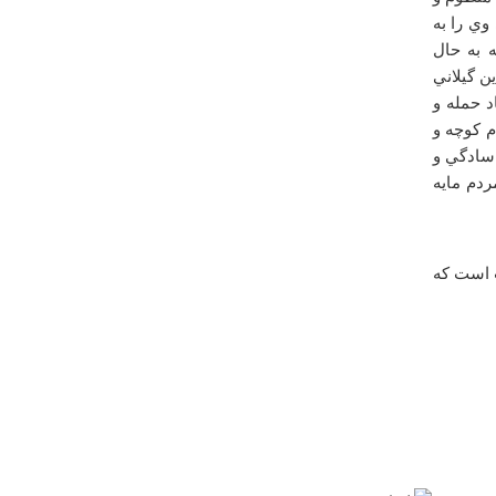
ق به جرم ديوانگي وي را به
 به حال
 شرف الدين گيلاني
د حمله و
م كوچه و
 سادگي و
ردم مايه
درباره
معبد هندو ها
چه آدرس دقيقي دادين .......
ت است كه
يكشنبه ۱۰ دي ۱۳۹۱ ساعت ۱۵:۰۹:۲۶
درباره
مزار شاه سنجان