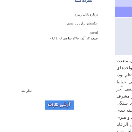
نظرات شما
درباره
تالاب زمزم
عکسشو بزارین تا ببینیم
saeed
جمعه ۱۳ آبان ۱۳۹۰ ساعت ۰۶:۱۴:۰۶
متعدد،
واحدهای
ظم بود،
ی حیاط
سقف آجر
نظر بعد
رقی تالار مشرف
درباره
حسینیه امینی ها
ای سنگی
با سلام، حسينيه اميني‌ها رو من بعد از 15 سال كه در قزوين
نه بندی
رفت و آمد داشتم ديروز بازديد كردم. بسيار جاي زيبا و ديدني
 و هنری
است. اين اماكن آرامشي داره كه نمي‌تونم اون رو توصيف
الرعایا
كنم. اين آرامش رو وقتي كه در اون مكان حضور داري متوجه
مي شوي. در پس تمام ديوارها و درهاي زيبا و گچ بري‌هاي
م روبرو