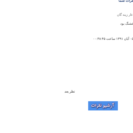
رات شما
غار زينه گان
قشنگ بود
نظر بعد
کلیسای پتروسوپولوس
 تونم رو نقشه پیداش کنم
رخچی
۱۴:۱۸