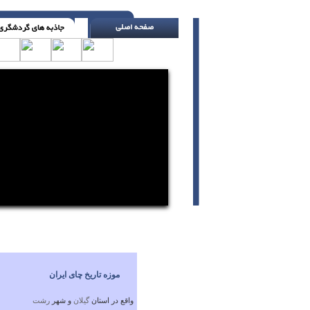
برای فرزندانت کتاب بخوان ( اچ. جکسون )
موزه تاریخ چای ایران
واقع در استان
گيلان
و شهر
رشت