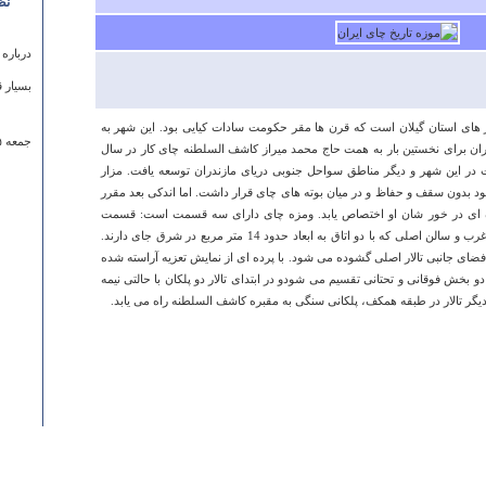
نظ
درباره
بسیار 
هر های استان گیلان است که قرن ها مقر حکومت سادات کیایی بود. این شهر به
جمعه ۰۵ آبان ۱۳۹۱ ساعت ۰۰:۳۸:۴۵
یران برای نخستین بار به همت حاج محمد میراز کاشف السلطنه چای کار در سال
رعت در این شهر و دیگر مناطق سواحل جنوبی دریای مازندران توسعه یافت. مزار
د بدون سقف و حفاظ و در میان بوته های چای قرار داشت. اما اندکی بعد مقرر
خت مقبره ای در خور شان او اختصاص یابد. ومزه چای دارای سه قسمت است: قسمت
آرامگاه که با برجی مرتفع و چهار گوش در غرب و سالن اصلی که با دو اتاق به ابعاد حدود 14 متر مربع در شرق جای دارند.
فضای جانبی تالار اصلی گشوده می شود. با پرده ای از نمایش تعزیه آراسته شده
بخش فوقانی و تحتانی تقسیم می شودو در ابتدای تالار دو پلکان با حالتی نیمه
یگر تالار در طبقه همکف، پلکانی سنگی به مقبره کاشف السلطنه راه می یابد.
درباره
من نمی
مینو چ
يكشنبه ۱۰ خرداد ۱۳۹۴ ساعت :۰۹