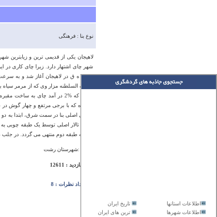
نوع بنا : فرهنگی
لاهیجان یکی از قدیمی ترین و زیابترین ش
شهر چای اشتهار دارد. زیرا چای کاری در ا
1319 ه ق در لاهیجان آغاز شد و به س
کاشف السلطنه مزار وی که از مرمر سیاه بو
گردید که %2 در آمد چای به سا
ورودی اصلی بنا در سمت شرق، ابتدا به دو 
است. تالار اصلی توسط یک طبقه چوبی به دو 
دوار به طبقه دوم منتهی می گردد. در جلب د
آدرس :شهرستان رشت
تعداد بازدید : 12611
تعداد نظرات : 8
اطلاعات استانها
تاریخ ایران
اطلاعات شهرها
ترین های ایران