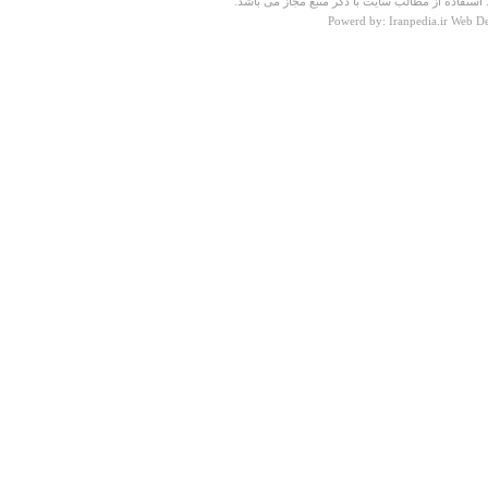
ستفاده از مطالب سایت با ذکر منبع مجاز می باشد.
Powerd by: Iranpedia.ir Web D
همه رو دعوت میکنم به چهل چشمه حنیفقان . خونوکون
خیلی زیباست . هیچ امکاناتی ندارد . مسئولین گردشگری کجا
هستند ؟
فخرالدین کاوسی
جمعه ۰۹ خرداد ۱۳۹۳ ساعت ۱۷:۵۳:۲۹
درباره
قله دماوند
خییییییییییییلییی قشنگگگگگگگگگگگگگگه
جمعه ۰۶ دي ۱۳۹۲ ساعت ۱۳:۲۳:۴۸