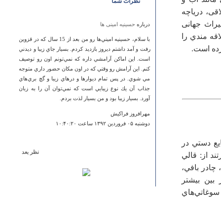
نظرات شما
قی، دریاچه
میراث جهانی
درباره
حسینیه امینی ها
قه مندي را
با سلام، حسينيه اميني‌ها رو من بعد از 15 سال كه در قزوين
رده است.
رفت و آمد داشتم ديروز بازديد كردم. بسيار جاي زيبا و ديدني
است. اين اماكن آرامشي داره كه نمي‌تونم اون رو توصيف
كنم. اين آرامش رو وقتي كه در اون مكان حضور داري متوجه
مي شوي. در پس تمام ديوارها و درهاي زيبا و گچ بري‌هاي
جذاب آن يك نوع زيبايي‌ است كه نمي‌توان آن را به زبان
آورد. بسيار زيبا بود و من بسيار لذت بردم.
مهرافروز فراكيش
دوشنبه ۰۵ فروردين ۱۳۹۲ ساعت ۱۰:۴۰:۲۰
ع‌ دستي‌ در
نظر بعد
ند از: قالي‌
درباره
مسجد و قرآن نگل
 چادر بافي‌،
دستان خوش بی
 بين‌ بيشتر
وغاتي‌هاي‌
امید
چهارشنبه ۳۰ بهمن ۱۳۹۲ ساعت ۱۲:۲۷:۴۰