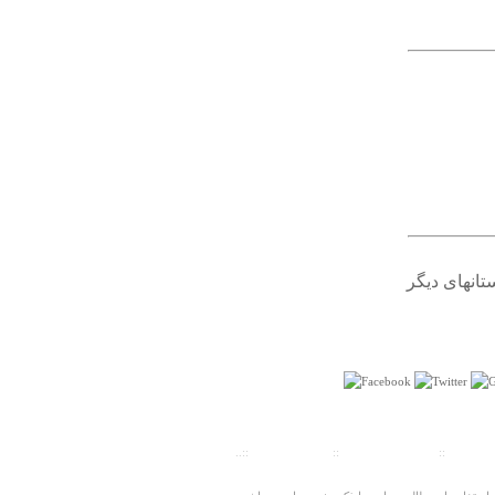
درباره
نقش برجسته آبيدر
آبیدر خودش کلا عشق و زیباییه! نقش برجستشم قشنگه
ولی لطف کنید عکس بهتر بذارید. هم مشخص نیست هم
آبیدرخیلی قشنگتر و سرسبزتر ازعکسه! باتشکر
تانهای دیگر
فلاح
شنبه ۱۹ مهر ۱۳۹۳ ساعت ۱۵:۵۴:۲۴
ت سنجی
::
پیش شماره شهرها
::
تلفنهای ضروری
::..
درباره
چشمه حنیفقان