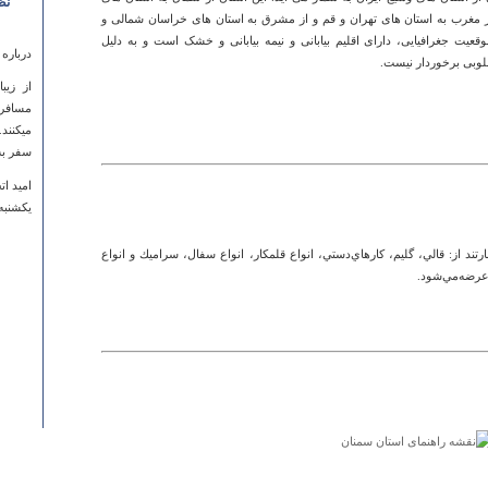
نظ
از مغرب به استان های تهران و قم و از مشرق به استان های خراسان شمالی و
ت جغرافیایی، دارای اقلیم بیابانی و نیمه بیابانی و خشک است و به دلیل
درباره
وبی برخوردار نیست.
از زیب
مسافرا
میکنند.
سفر به 
امید ات
يكشنبه ۱۷ آذر ۱۳۸۷ ساعت ۳:۱۰
تند از: قالي‌، گليم‌، كارهاي‌دستي‌، انواع‌ قلمكار، انواع‌ سفال‌، سراميك‌ و انواع‌
ر عرضه‌مي‌شود.
درباره
لطفا ا
قرار ده
ميثم
چهارشنبه ۰۴ ارديبهشت ۱۳۹۲ 