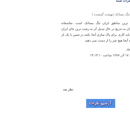
رات شما
تنگ بستانک (بهشت گمشده )
ا ترین مناطق ایران تنگ بستانک است .متاسفانه
ن به تدریج در حال تبدیل آن به زشت ترین جای ایران
باید کاری برای پاک سازی آنجا بکنند.در ضمن با یک بار
آنجا هیچ چیز را از دست نمی دهید.
حاد
۱۴:۱
نظر بعد
بقعه خواهر امام
طلاعات كاملتري راجع به اين بقعه متبركه داخل سايت
يد
ساعت ۱۴:۴۵:۴۲