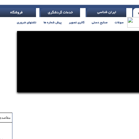
روید ( با تلر یاتس )
مقاصدی که با ۲ میلیون تومان