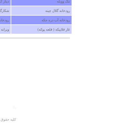
تنگ وویله
دینار ک
رودخانه گلال چینه
شکارگا
رودخانه آب دره جکه
رودخانه
غار قلاپیکه ( قلعه پوکه)
ویرانه
..::
صفحه اص
کلیه حقوق ا