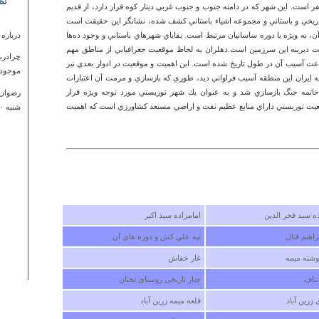
نظ
فاع از سطح دریا 215 متر و جمعیت آن 28320 نفر است. اين شهر كه در دامنه جنوب و جنوب غربي دينار كوه قرار دارد، از قديم
ر تاريخي و باستاني و مجموعه اشياء باستاني كشف شده، نشانگر اين حقيقت است
آن، به ويژه با دوره ساسانيان مرتبط است. بقاياي شهرهاي باستاني و وجود ده‌ها
درباره
شت ديرينه اين سرزمين است.دهلران به لحاظ موقعيت جغرافيايي از مناطق مهم
چرادر
باعث آسيب آن در طول تاريخ شده است. اين اهميت و موقعيت در ادوار بعدي نيز
موجود
ايران اين منطقه آسيب فراواني ديد، طوري كه بازسازي و مرمت آن اعتبارات
اتمه جنگ بازسازي شد و به عنوان يك شهر توريستي مورد توجه ويژه قرار
رضوان
قعيت توريستي داراي منابع عظيم نفت و اراضي مستعد كشاورزي است كه اهميت
شنبه ۲۰ مهر ۱۳۹۲ ساعت ۲۱:۱۵:۴۴
ه سيد فخر الدين
امامزاده سيد اكبر
درباره
راهيم قتال
تپه علي كش و دوره هاي آن
لطفا ب
شته ميمه
غار خفاش
مسئولي
بتاف
چنار تاریخی روستای تختان
باشد
زرین آباد
قلعه میمه زرین آباد
كيارش