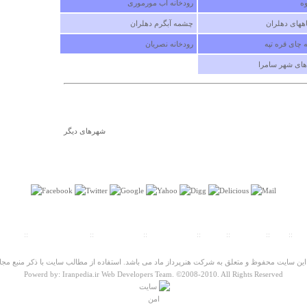
دوشنبه ۳۰ دي ۱۳۹۲ ساعت ۵:۰۳
وه
رودخانه آب مورموری
ههای دهلران
چشمه آبگرم دهلران
 چای قره تپه
رودخانه نصریان
 های شهر سامرا
درباره
شهرهای دیگر
بسياري
انداز آ
مهدي ه
سه شنبه ۲۴ بهمن ۱۳۹۱ ساع
لی
::
اخبار
::
تماس با ما
::
تبلیغات
::
همکاران سایت
::
مسافت سنجی
::
پیش شماره شهرها
::
تلفنها
ین سایت محفوظ و متعلق به شرکت هنرپرداز ماد می باشد. استفاده از مطالب سایت با ذکر منبع مجا
Powerd by: Iranpedia.ir Web Developers Team. ©2008-2010. All Rights Reserved
درباره