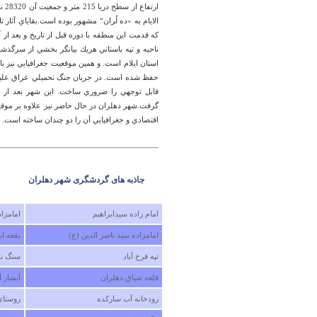
ارت
الايام به «ده لُران“ مشهور بوده است.بقاياي آثا
كه قدمت اين منطقه با دوره قبل از تاريخ و بعد از 
ناحيه و تپه باستاني هريك بيانگر بخشي از سرگذ
استان ايلام است. و همين موقعيت جغرافيايي نيز 
حفظ شده است. در جريان جنگ تحميلي عراق عليه 
قابل توجهي را ضروري ساخت. اين شهر بعد از خ
گرفت.شهر دهلران در حال حاضر نيز علاوه بر مو
اقتصادي و جغرافيايي آن را دو چندان ساخته است.
جاذبه های گردشگری شهر دهلران
امام زاده سيدابراهيم
امامزاد
امامزاده سيد ناصر الدين (ع)
بقعه اب
تپه فرخ آباد
سنگ نو
قلعه شياق دهلران
آبشار آ
رودخانه آب سارکده
روستای 