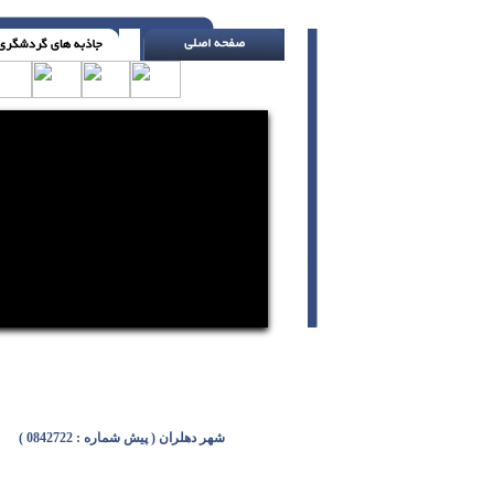
بدبختی تنها در باغچه ای که خودت کاشته ای می 
شهر دهلران ( پیش شماره : 0842722 )