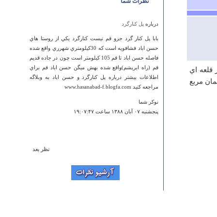
نظرات شما
درباره
پل كنارگرد
بابا پل كنار گرد جزو قم نيست كنارگرد يكي از روستا هاي
حسن اباد فشافويه است كه 30كيلومتري شهرري واقع شده
فاصله حسن اباد تا قم 105 كيلومتر است چون در جاده قديم
قم (راه ابريشم)واقع شده بهش ميگن حسن اباد قم براي
 قلعه اي
اطلاعات بيشتر درباره پل كنارگرد و حسن اباد به وبلاگه
مان مربع
مراجعه كنيد www.hasanabad-f.blogfa.com
نوكر شما
پنجشنبه ۰۷ آبان ۱۳۸۸ ساعت ۱۹:۰۷:۴۷
نظر بعد
درباره
چاه مرتاض علی
بسیار جای جالب ،عجیب و زیبای است که احساس غریب
خودشناسی در انجا به سراغ آدم می آید
امین
جمعه ۲۷ ارديبهشت ۱۳۹۲ ساعت ۱۹:۳۴:۲۹