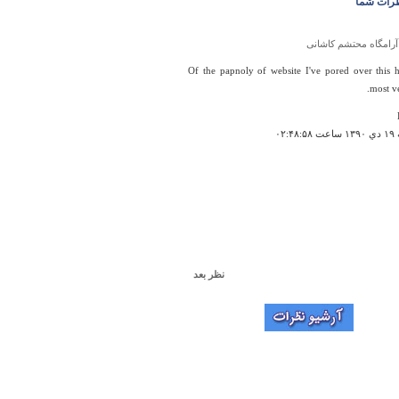
رات شما
آرامگاه محتشم کاشانی
Of the papnoly of website I've pored over this h
most ve
۰۲:۴
نظر بعد
غارهای کمربند )هوتو(
یدن عکس می شه فهمید قشنگه یا نه چند تا عکس
بذارین با تشکر
حمدی