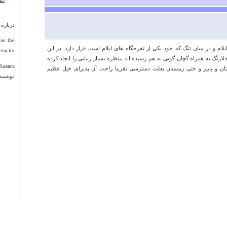
نظ
درباره
as the
 شمال شهر ایلام و در میان تنگ که خود یکی از تفرجگاه های ایلام است قرار دارد. در این
racity.
ارنگ به همراه گچان گویی به هم رسیده اند منظره بسیار زیبایی را ایجاد کرده
Kasara
تان و پاییز و حتی زمستان بعلت دسترسی تقریبا راحت آن پذیرای خیل عظیم
دوشنبه ۱۹ دي ۱۳۹۰ ساعت ۸:۵۸
درباره
بدون د
ناقابل 
مجید ا
شنبه ۱۴ آبان ۱۳۹۰ ساعت ۰۳:۰۹:۳۰