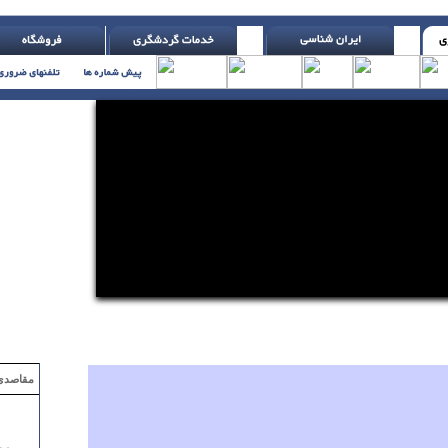
 ( اچ. جکسون )
مقاصدی که با ۲ میلیون تومان