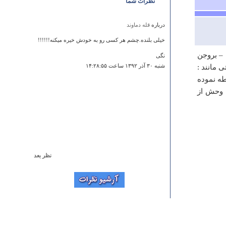
نظرات شما
درباره
قله دماوند
خیلی بلنده.چشم هر کسی رو به خودش خیره میکنه!!!!!!
جاده یاسوج – بروجن
نگی
 مانند :
شنبه ۳۰ آذر ۱۳۹۲ ساعت ۱۴:۲۸:۵۵
طه نموده
 وحش از
نظر بعد
درباره
آرامگاه بابا سیف الدین
این امامزاده علی الصالحه ... و تصویر شما اشتباس.....
کسری
پنجشنبه ۱۲ شهريور ۱۳۹۴ ساعت ۱۳:۵۳:۲۰