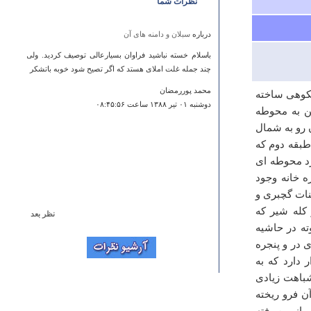
نظرات شما
درباره
سبلان و دامنه های آن
باسلام خسته نباشید فراوان بسیارعالی توصیف کردید. ولی
چند جمله غلت املای هستد که اگر تصیح شود خوبه باتشکر
محمد پوررمضان
شکوهی ساخته
دوشنبه ۰۱ تير ۱۳۸۸ ساعت ۰۸:۴۵:۵۶
ن به محوطه
 رو به شمال
طبقه دوم که
ارد محوطه ای
 خانه وجود
ینات گچبری و
کله شیر که
نظر بعد
ته در حاشیه
درباره
روستای ارنگه
در و پنجره
سلام لطفا از مناطق معروف و دیدنی ارنگه عکس هم تهیه
 دارد که به
کنید و در سایت قرار دهید
باهت زیادی
گل محمدی
آن فرو ریخته
جمعه ۱۴ تير ۱۳۹۲ ساعت ۱۲:۵۴:۳۸
از بین رفته