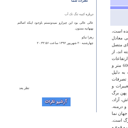
نظرات شما
درباره
کتیبه تنگ تک آب
عالی عالی بود این چیزارو نمیدونستم باوجود اینکه اصالتم
بهبهانیه.ممنون.
شده است،
تی معادل
زهرا نیکو
چهارشنبه ۲۰ شهريور ۱۳۹۲ ساعت ۲۰:۳۲:۵۶
های متصل
 اند، از
ارتفاعات
جنوب گرگان و جنوب شرقی کردکوی قرار گرفته است. پست ترین نقطه آن 600 متر و
قه به دلیل
 تصرفات
ییرات و
نظر بعد
پهن برگ
درباره
آبشار لوه گالیش
ش، آزاد،
محشره.حتما یه روز میرم
و درمنه.
علی
جهان نما
شنبه ۰۱ بهمن ۱۳۹۰ ساعت ۱۵:۴۴:۲۰
رگ است.
 و قوچ و