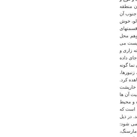
ن منطقه
جنوب آن
الو، خوش
قسمتهای
وهم محل
زیست می
ه زاری و
درباره
گلمکان
جای داده
لطفا در خصوص سابقه تاريخي شهر گلمكان و آداب و رسوم
نما گونه
گذشتگان در اين ديار مطلب ارائه نماييد.با تشكر - ابوالحسن
افضلي
زنبورها،
هده کرد.
ابوالحسن افضلي
، خارپشت
دوشنبه ۱۷ فروردين ۱۳۸۸ ساعت ۱۴:۲۰:۳۱
یت آن ها
 و محیط
 است که
. در ذیل
می شود:
مارسنگ،
درباره
نمایشگاه خزندگان