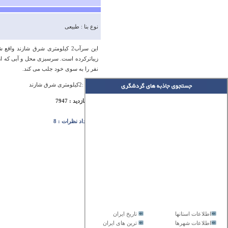
نوع بنا : طبیعی
این سرآب2 ‏کیلومتری شرق شازن
زیباترکرده است. سرسبزی محل و آبی که از
نفر را به سوی خود جلب می کند.
آدرس :2کیلومتری شرق شازند
تعداد بازدید : 7947
تعداد نظرات : 8
اطلاعات استانها
تاریخ ایران
اطلاعات شهرها
ترین های ایران