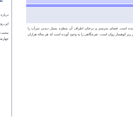
نظ
درباره
این روس
د واقع شده است. فضای سرسبز و درختان اطراف آن منظره ‏بسیار دیدنی سرآب را
محمدع
 زیر کوهسار روان است، تفرجگاهی را به وجود آورده‏ است که هر ساله هزاران
چهارشنبه ۰۹ اسفند ۱۳۹۱ س
درباره
خوب و 
نمی گذا
شنبه ۰۶ ارديبهشت ۱۳۹۳ ساعت ۱۰:۳۵:۰۷