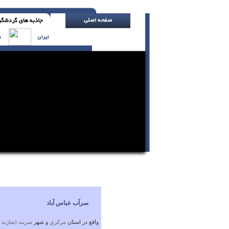
مراقب مشکلات بزرگ باش . آنها گاه در لباس
سرآب عباس آباد
واقع در استان
مركزي
و شهر
سربند (شازند )