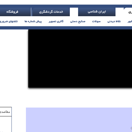
 << فرصت ها بزرگ >> خود را نشان می دهند ( اچ. جکسون )
مقاصدی که با ۲ میلیون تومان