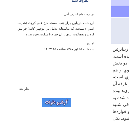
نظرات شما
درباره
حمام اشرف آمل
اين حمام در پايين بازار جنب مسجد حاج علي كوچك (هدايت
املي ) ميباشد كه متاسفانه بدليل بي توجهي كاملا خرابش
كردند و هيچگونه اثري از ان حمام با شكوه وجود ندارد
اميدي
يباتزئين‌
سه شنبه ۲۵ تير ۱۳۸۷ ساعت ۱۴:۲۷:۴۵
ده‌ است‌.
‌ دو بخش‌
ي‌ و هم‌
ي‌ است‌،
مي‌شود كه‌ هر غرفه‌ آن‌
نظر بعد
ي‌هابوده‌
درباره
جزیره گرم
 شده‌ به‌
ي‌ شبيه‌
با عرض سلام و خسته نباشی .در قسمت جاذبه های
گردشکری اگر وارد قسمت گالری تصویر و از پایین صفحه ی
 فواره‌ها
گالری تصویر گزینه آلبوم تصویر استانه را انتخاب کرده و وارد
ود. يكي‌
استان بوشهر که می شویم عکس یک کوه مبینیم که جاده
آسفات دوبانده در پایین دست آن قرار دارد که واقع در شهر